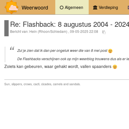
Weerwoord
(current)
Algemeen
Verdieping
Re: Flashback: 8 augustus 2004 - 202
Bericht van: Hein (Rhoon/Schiedam) , 09-05-2025 22:08
Zul je zien dat ik dan per ongeluk weer die van 8 mei post
De Flashbacks verschijnen ook op mijn weerblog trouwens dus als er ie
Zoiets kan gebeuren, waar gehakt wordt, vallen spaanders
Sun, slippers, crows, cacti, cicades, camels and sandals.