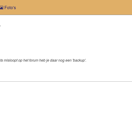
Foto's
4
ts misloopt op het forum heb je daar nog een 'backup'.