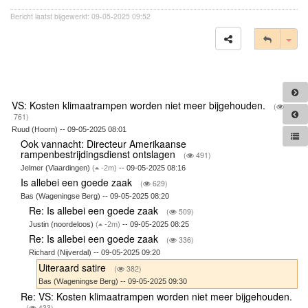
Bericht laatst bijgewerkt: 09-05-2025 09:52
Tog
VS: Kosten klimaatrampen worden niet meer bijgehouden.
(
761)
Ruud (Hoorn) -- 09-05-2025 08:01
Ook vannacht: Directeur Amerikaanse
rampenbestrijdingsdienst ontslagen
(
491)
Jelmer (Vlaardingen)
(
-2m)
-- 09-05-2025 08:16
Is allebei een goede zaak
(
629)
Bas (Wageningse Berg) -- 09-05-2025 08:20
Re: Is allebei een goede zaak
(
509)
Justin (noordeloos)
(
-2m)
-- 09-05-2025 08:25
Re: Is allebei een goede zaak
(
336)
Richard (Nijverdal) -- 09-05-2025 09:20
Uiteraard satire
(
382)
Bas (Wageningse Berg) -- 09-05-2025 09:30
Re: VS: Kosten klimaatrampen worden niet meer bijgehouden.
(
433)