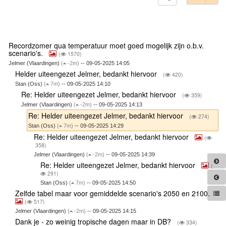
Recordzomer qua temperatuur moet goed mogelijk zijn o.b.v.
scenario's.
(
1570)
Jelmer (Vlaardingen)
(
-2m)
-- 09-05-2025 14:05
Helder uiteengezet Jelmer, bedankt hiervoor
(
420)
Stan (Oss)
(
7m)
-- 09-05-2025 14:10
Re: Helder uiteengezet Jelmer, bedankt hiervoor
(
359)
Jelmer (Vlaardingen)
(
-2m)
-- 09-05-2025 14:13
Re: Helder uiteengezet Jelmer, bedankt hiervoor
(
274)
Stan (Oss)
(
7m)
-- 09-05-2025 14:29
Re: Helder uiteengezet Jelmer, bedankt hiervoor
(
358)
Jelmer (Vlaardingen)
(
-2m)
-- 09-05-2025 14:39
Re: Helder uiteengezet Jelmer, bedankt hiervoor
(
291)
Stan (Oss)
(
7m)
-- 09-05-2025 14:50
Zelfde tabel maar voor gemiddelde scenario's 2050 en 2100.
(
517)
Jelmer (Vlaardingen)
(
-2m)
-- 09-05-2025 14:15
Dank je - zo weinig tropische dagen maar in DB?
(
334)