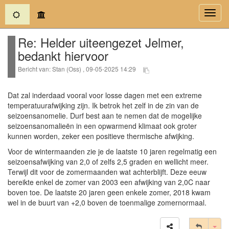
(current)
Toggl
navig
Re: Helder uiteengezet Jelmer,
bedankt hiervoor
Bericht van: Stan (Oss) , 09-05-2025 14:29
Dat zal inderdaad vooral voor losse dagen met een extreme
temperatuurafwijking zijn. Ik betrok het zelf in de zin van de
seizoensanomelie. Durf best aan te nemen dat de mogelijke
seizoensanomalieën in een opwarmend klimaat ook groter
kunnen worden, zeker een positieve thermische afwijking.
Voor de wintermaanden zie je de laatste 10 jaren regelmatig een
seizoensafwijking van 2,0 of zelfs 2,5 graden en wellicht meer.
Terwijl dit voor de zomermaanden wat achterblijft. Deze eeuw
bereikte enkel de zomer van 2003 een afwijking van 2,0C naar
boven toe. De laatste 20 jaren geen enkele zomer, 2018 kwam
wel in de buurt van +2,0 boven de toenmalige zomernormaal.
Tog