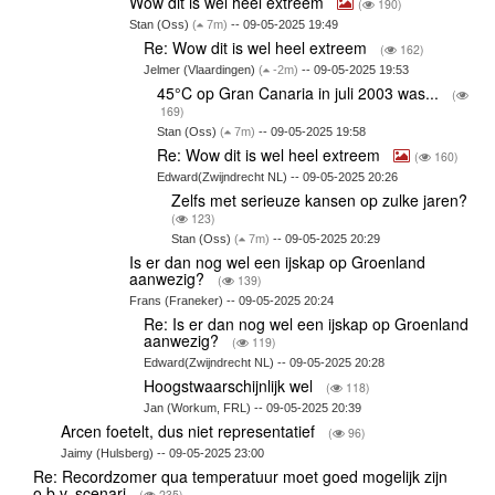
Wow dit is wel heel extreem
(
190)
Stan (Oss)
(
7m)
-- 09-05-2025 19:49
Re: Wow dit is wel heel extreem
(
162)
Jelmer (Vlaardingen)
(
-2m)
-- 09-05-2025 19:53
45°C op Gran Canaria in juli 2003 was...
(
169)
Stan (Oss)
(
7m)
-- 09-05-2025 19:58
Re: Wow dit is wel heel extreem
(
160)
Edward(Zwijndrecht NL) -- 09-05-2025 20:26
Zelfs met serieuze kansen op zulke jaren?
(
123)
Stan (Oss)
(
7m)
-- 09-05-2025 20:29
Is er dan nog wel een ijskap op Groenland
aanwezig?
(
139)
Frans (Franeker) -- 09-05-2025 20:24
Re: Is er dan nog wel een ijskap op Groenland
aanwezig?
(
119)
Edward(Zwijndrecht NL) -- 09-05-2025 20:28
Hoogstwaarschijnlijk wel
(
118)
Jan (Workum, FRL) -- 09-05-2025 20:39
Arcen foetelt, dus niet representatief
(
96)
Jaimy (Hulsberg) -- 09-05-2025 23:00
Re: Recordzomer qua temperatuur moet goed mogelijk zijn
o.b.v. scenari
(
235)