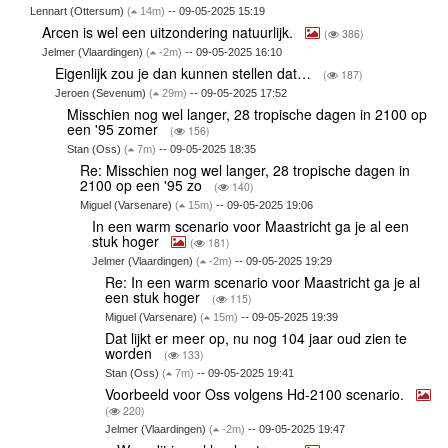
Lennart (Ottersum)
(
14m)
-- 09-05-2025 15:19
Arcen is wel een uitzondering natuurlijk.
(
386)
Jelmer (Vlaardingen)
(
-2m)
-- 09-05-2025 16:10
Eigenlijk zou je dan kunnen stellen dat…
(
187)
Jeroen (Sevenum)
(
29m)
-- 09-05-2025 17:52
Misschien nog wel langer, 28 tropische dagen in 2100 op
een '95 zomer
(
156)
Stan (Oss)
(
7m)
-- 09-05-2025 18:35
Re: Misschien nog wel langer, 28 tropische dagen in
2100 op een '95 zo
(
140)
Miguel (Varsenare)
(
15m)
-- 09-05-2025 19:06
In een warm scenario voor Maastricht ga je al een
stuk hoger
(
181)
Jelmer (Vlaardingen)
(
-2m)
-- 09-05-2025 19:29
Re: In een warm scenario voor Maastricht ga je al
een stuk hoger
(
115)
Miguel (Varsenare)
(
15m)
-- 09-05-2025 19:39
Dat lijkt er meer op, nu nog 104 jaar oud zien te
worden
(
133)
Stan (Oss)
(
7m)
-- 09-05-2025 19:41
Voorbeeld voor Oss volgens Hd-2100 scenario.
(
220)
Jelmer (Vlaardingen)
(
-2m)
-- 09-05-2025 19:47