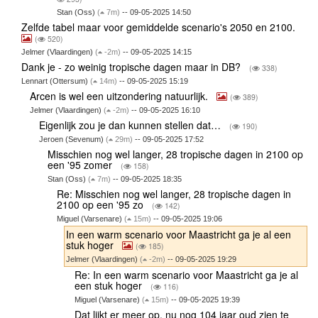
Stan (Oss)
(
7m)
-- 09-05-2025 14:50
Zelfde tabel maar voor gemiddelde scenario's 2050 en 2100.
(
520)
Jelmer (Vlaardingen)
(
-2m)
-- 09-05-2025 14:15
Dank je - zo weinig tropische dagen maar in DB?
(
338)
Lennart (Ottersum)
(
14m)
-- 09-05-2025 15:19
Arcen is wel een uitzondering natuurlijk.
(
389)
Jelmer (Vlaardingen)
(
-2m)
-- 09-05-2025 16:10
Eigenlijk zou je dan kunnen stellen dat…
(
190)
Jeroen (Sevenum)
(
29m)
-- 09-05-2025 17:52
Misschien nog wel langer, 28 tropische dagen in 2100 op
een '95 zomer
(
158)
Stan (Oss)
(
7m)
-- 09-05-2025 18:35
Re: Misschien nog wel langer, 28 tropische dagen in
2100 op een '95 zo
(
142)
Miguel (Varsenare)
(
15m)
-- 09-05-2025 19:06
In een warm scenario voor Maastricht ga je al een
stuk hoger
(
185)
Jelmer (Vlaardingen)
(
-2m)
-- 09-05-2025 19:29
Re: In een warm scenario voor Maastricht ga je al
een stuk hoger
(
116)
Miguel (Varsenare)
(
15m)
-- 09-05-2025 19:39
Dat lijkt er meer op, nu nog 104 jaar oud zien te