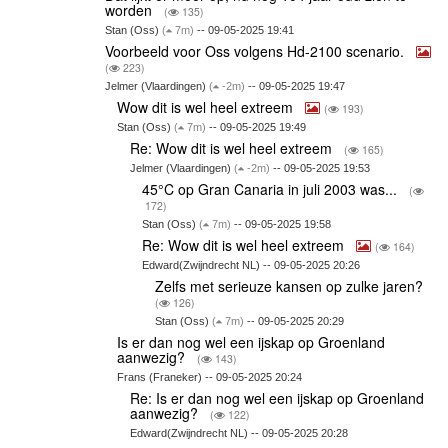
worden
(
135)
Stan (Oss)
(
7m)
-- 09-05-2025 19:41
Voorbeeld voor Oss volgens Hd-2100 scenario.
(
223)
Jelmer (Vlaardingen)
(
-2m)
-- 09-05-2025 19:47
Wow dit is wel heel extreem
(
193)
Stan (Oss)
(
7m)
-- 09-05-2025 19:49
Re: Wow dit is wel heel extreem
(
165)
Jelmer (Vlaardingen)
(
-2m)
-- 09-05-2025 19:53
45°C op Gran Canaria in juli 2003 was...
(
172)
Stan (Oss)
(
7m)
-- 09-05-2025 19:58
Re: Wow dit is wel heel extreem
(
164)
Edward(Zwijndrecht NL) -- 09-05-2025 20:26
Zelfs met serieuze kansen op zulke jaren?
(
126)
Stan (Oss)
(
7m)
-- 09-05-2025 20:29
Is er dan nog wel een ijskap op Groenland
aanwezig?
(
143)
Frans (Franeker) -- 09-05-2025 20:24
Re: Is er dan nog wel een ijskap op Groenland
aanwezig?
(
122)
Edward(Zwijndrecht NL) -- 09-05-2025 20:28