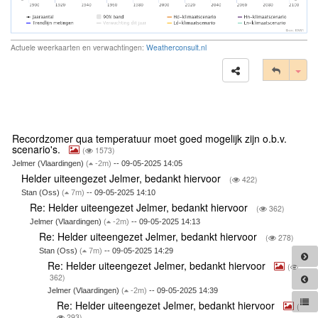
Actuele weerkaarten en verwachtingen:
Weatherconsult.nl
Tog
Recordzomer qua temperatuur moet goed mogelijk zijn o.b.v.
scenario's.
(
1573)
Jelmer (Vlaardingen)
(
-2m)
-- 09-05-2025 14:05
Helder uiteengezet Jelmer, bedankt hiervoor
(
422)
Stan (Oss)
(
7m)
-- 09-05-2025 14:10
Re: Helder uiteengezet Jelmer, bedankt hiervoor
(
362)
Jelmer (Vlaardingen)
(
-2m)
-- 09-05-2025 14:13
Re: Helder uiteengezet Jelmer, bedankt hiervoor
(
278)
Stan (Oss)
(
7m)
-- 09-05-2025 14:29
Re: Helder uiteengezet Jelmer, bedankt hiervoor
(
362)
Jelmer (Vlaardingen)
(
-2m)
-- 09-05-2025 14:39
Re: Helder uiteengezet Jelmer, bedankt hiervoor
(
293)