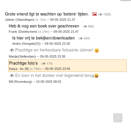
Grote vriend ligt te wachten op 'betere' tijden.
(
1525)
Jelmer (Vlaardingen)
(
-2m)
-- 09-05-2025 21:37
Heb ik nog een boek over geschreven
(
582)
Frank (Doetinchem)
(
14m)
-- 09-05-2025 21:47
Is hier vrij te bekijken/downloaden
(
404)
Andre (Hengelo(O)) -- 09-05-2025 22:28
Prachtige en herkenbare fotoserie Jelmer!
Martijn(Stellendam) -- 09-05-2025 23:38
Prachtige foto’s
(
174)
Katya - As (B)
(
74m)
-- 09-05-2025 23:45
En toen in het donker met tegenwind terug
Wil (Rozenburg) -- 10-05-2025 08:03