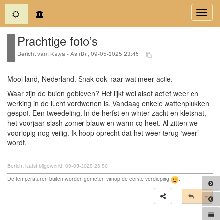
(current)
Toggl
navig
Prachtige foto’s
Bericht van: Katya - As (B) , 09-05-2025 23:45
Mooi land, Nederland. Snak ook naar wat meer actie.
Waar zijn de buien gebleven? Het lijkt wel alsof actief weer en
werking in de lucht verdwenen is. Vandaag enkele wattenplukken
gespot. Een tweedeling. In de herfst en winter zacht en kletsnat,
het voorjaar slash zomer blauw en warm cq heet. Al zitten we
voorlopig nog veilig. Ik hoop oprecht dat het weer terug ‘weer’
wordt.
Bericht laatst bijgewerkt: 09-05-2025 23:50
De temperaturen buiten worden gemeten vanop de eerste verdieping
.
Tog