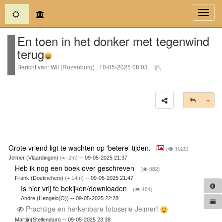
(current)
Toggl
navig
En toen in het donker met tegenwind
terug
Bericht van: Wil (Rozenburg) , 10-05-2025 08:03
Tog
Grote vriend ligt te wachten op 'betere' tijden.
(
1525)
Jelmer (Vlaardingen)
(
-2m)
-- 09-05-2025 21:37
Heb ik nog een boek over geschreven
(
582)
Frank (Doetinchem)
(
14m)
-- 09-05-2025 21:47
Is hier vrij te bekijken/downloaden
(
404)
Andre (Hengelo(O)) -- 09-05-2025 22:28
Prachtige en herkenbare fotoserie Jelmer!
Martijn(Stellendam) -- 09-05-2025 23:38