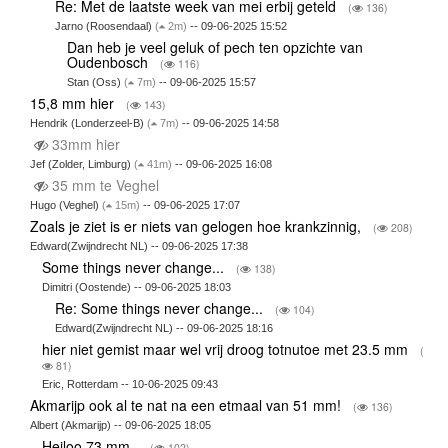
Re: Met de laatste week van mei erbij geteld
(
136)
Jarno (Roosendaal)
(
2m)
-- 09-06-2025 15:52
Dan heb je veel geluk of pech ten opzichte van
Oudenbosch
(
116)
Stan (Oss)
(
7m)
-- 09-06-2025 15:57
15,8 mm hier
(
143)
Hendrik (Londerzeel-B)
(
7m)
-- 09-06-2025 14:58
33mm hier
Jef (Zolder, Limburg)
(
41m)
-- 09-06-2025 16:08
35 mm te Veghel
Hugo (Veghel)
(
15m)
-- 09-06-2025 17:07
Zoals je ziet is er niets van gelogen hoe krankzinnig,
(
208)
Edward(Zwijndrecht NL) -- 09-06-2025 17:38
Some things never change...
(
138)
Dimitri (Oostende) -- 09-06-2025 18:03
Re: Some things never change...
(
104)
Edward(Zwijndrecht NL) -- 09-06-2025 18:16
hier niet gemist maar wel vrij droog totnutoe met 23.5 mm
(
81)
Eric, Rotterdam -- 10-06-2025 09:43
Akmarijp ook al te nat na een etmaal van 51 mm!
(
136)
Albert (Akmarijp) -- 09-06-2025 18:05
Heiloo 73 mm..
(
102)