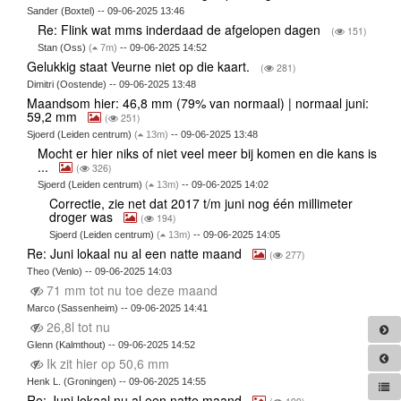
Sander (Boxtel) -- 09-06-2025 13:46
Re: Flink wat mms inderdaad de afgelopen dagen
(
151)
Stan (Oss)
(
7m)
-- 09-06-2025 14:52
Gelukkig staat Veurne niet op die kaart.
(
281)
Dimitri (Oostende) -- 09-06-2025 13:48
Maandsom hier: 46,8 mm (79% van normaal) | normaal juni:
59,2 mm
(
251)
Sjoerd (Leiden centrum)
(
13m)
-- 09-06-2025 13:48
Mocht er hier niks of niet veel meer bij komen en die kans is
...
(
326)
Sjoerd (Leiden centrum)
(
13m)
-- 09-06-2025 14:02
Correctie, zie net dat 2017 t/m juni nog één millimeter
droger was
(
194)
Sjoerd (Leiden centrum)
(
13m)
-- 09-06-2025 14:05
Re: Juni lokaal nu al een natte maand
(
277)
Theo (Venlo) -- 09-06-2025 14:03
71 mm tot nu toe deze maand
Marco (Sassenheim) -- 09-06-2025 14:41
26,8l tot nu
Glenn (Kalmthout) -- 09-06-2025 14:52
Ik zit hier op 50,6 mm
Henk L. (Groningen) -- 09-06-2025 14:55
Re: Juni lokaal nu al een natte maand