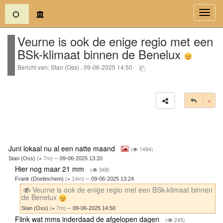
(current)
Toggl
navig
Veurne is ook de enige regio met een
BSk-klimaat binnen de Benelux
Bericht van: Stan (Oss) , 09-06-2025 14:50
Tog
Juni lokaal nu al een natte maand
(
1494)
Stan (Oss)
(
7m)
-- 09-06-2025 13:20
Hier nog maar 21 mm
(
348)
Frank (Doetinchem)
(
14m)
-- 09-06-2025 13:24
Veurne is ook de enige regio met een BSk-klimaat binnen
de Benelux
Stan (Oss)
(
7m)
-- 09-06-2025 14:50
Flink wat mms inderdaad de afgelopen dagen
(
245)