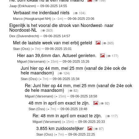
(
199)
Jaap (Enkhuizen) -- 09-06-2025 14:55
Verbaast me inderdaad niets
(
104)
Marco (Hoogkarspel NH)
(
-1m)
-- 09-06-2025 23:06
Eigenlijk is het vooral die strook van Noordwest- naar
Noordoost-NL
(
263)
Dex (Duivendrecht) -- 09-06-2025 14:57
Met de laatste week van mei erbij geteld
(
265)
Stan (Oss)
(
7m)
-- 09-06-2025 15:01
Hier aan 39,6mm dan. Actueel genieten.
(
177)
Miguel (Varsenare)
(
15m)
-- 09-06-2025 15:26
Juni hier op 44 mm, mei 25 mm (vanaf de 24e ook de
hele maandsom)
(
124)
Stan (Oss)
(
7m)
-- 09-06-2025 15:34
Re: Juni hier op 44 mm, mei 25 mm (vanaf de 24e ook
de hele maandsom)
(
82)
Miguel (Varsenare)
(
15m)
-- 09-06-2025 18:58
48 mm in april om exact te zijn.
(
92)
Stan (Oss)
(
7m)
-- 09-06-2025 19:48
Re: 48 mm in april om exact te zijn.
(
117)
Miguel (Varsenare)
(
15m)
-- 09-06-2025 20:33
3.855 km zuidoostelijker
(
87)
Stan (Oss)
(
7m)
-- 09-06-2025 22:25