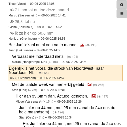
Theo (Venlo) -- 09-06-2025 14:03
71 mm tot nu toe deze maand
Marco (Sassenheim) -- 09-06-2025 14:41
26,8l tot nu
Glenn (Kalmthout) -- 09-06-2025 14:52
Ik zit hier op 50,6 mm
Henk L. (Groningen) -- 09-06-2025 14:55
Re: Juni lokaal nu al een natte maand
(
199)
Jaap (Enkhuizen) -- 09-06-2025 14:55
Verbaast me inderdaad niets
(
104)
Marco (Hoogkarspel NH)
(
-1m)
-- 09-06-2025 23:06
Eigenlijk is het vooral die strook van Noordwest- naar
Noordoost-NL
(
264)
Dex (Duivendrecht) -- 09-06-2025 14:57
Met de laatste week van mei erbij geteld
(
265)
Stan (Oss)
(
7m)
-- 09-06-2025 15:01
Hier aan 39,6mm dan. Actueel genieten.
(
177)
Miguel (Varsenare)
(
15m)
-- 09-06-2025 15:26
Juni hier op 44 mm, mei 25 mm (vanaf de 24e ook de
hele maandsom)
(
124)
Stan (Oss)
(
7m)
-- 09-06-2025 15:34
Re: Juni hier op 44 mm, mei 25 mm (vanaf de 24e ook