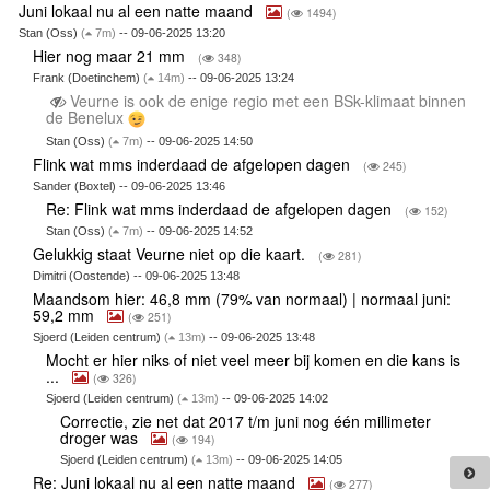
Juni lokaal nu al een natte maand
(
1494)
Stan (Oss)
(
7m)
-- 09-06-2025 13:20
Hier nog maar 21 mm
(
348)
Frank (Doetinchem)
(
14m)
-- 09-06-2025 13:24
Veurne is ook de enige regio met een BSk-klimaat binnen
de Benelux
Stan (Oss)
(
7m)
-- 09-06-2025 14:50
Flink wat mms inderdaad de afgelopen dagen
(
245)
Sander (Boxtel) -- 09-06-2025 13:46
Re: Flink wat mms inderdaad de afgelopen dagen
(
152)
Stan (Oss)
(
7m)
-- 09-06-2025 14:52
Gelukkig staat Veurne niet op die kaart.
(
281)
Dimitri (Oostende) -- 09-06-2025 13:48
Maandsom hier: 46,8 mm (79% van normaal) | normaal juni:
59,2 mm
(
251)
Sjoerd (Leiden centrum)
(
13m)
-- 09-06-2025 13:48
Mocht er hier niks of niet veel meer bij komen en die kans is
...
(
326)
Sjoerd (Leiden centrum)
(
13m)
-- 09-06-2025 14:02
Correctie, zie net dat 2017 t/m juni nog één millimeter
droger was
(
194)
Sjoerd (Leiden centrum)
(
13m)
-- 09-06-2025 14:05
Re: Juni lokaal nu al een natte maand
(
277)