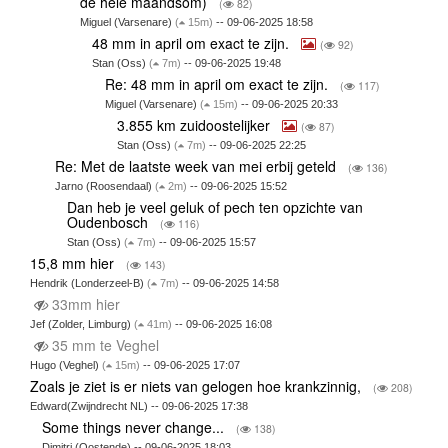
de hele maandsom)
(
82)
Miguel (Varsenare)
(
15m)
-- 09-06-2025 18:58
48 mm in april om exact te zijn.
(
92)
Stan (Oss)
(
7m)
-- 09-06-2025 19:48
Re: 48 mm in april om exact te zijn.
(
117)
Miguel (Varsenare)
(
15m)
-- 09-06-2025 20:33
3.855 km zuidoostelijker
(
87)
Stan (Oss)
(
7m)
-- 09-06-2025 22:25
Re: Met de laatste week van mei erbij geteld
(
136)
Jarno (Roosendaal)
(
2m)
-- 09-06-2025 15:52
Dan heb je veel geluk of pech ten opzichte van
Oudenbosch
(
116)
Stan (Oss)
(
7m)
-- 09-06-2025 15:57
15,8 mm hier
(
143)
Hendrik (Londerzeel-B)
(
7m)
-- 09-06-2025 14:58
33mm hier
Jef (Zolder, Limburg)
(
41m)
-- 09-06-2025 16:08
35 mm te Veghel
Hugo (Veghel)
(
15m)
-- 09-06-2025 17:07
Zoals je ziet is er niets van gelogen hoe krankzinnig,
(
208)
Edward(Zwijndrecht NL) -- 09-06-2025 17:38
Some things never change...
(
138)
Dimitri (Oostende) -- 09-06-2025 18:03