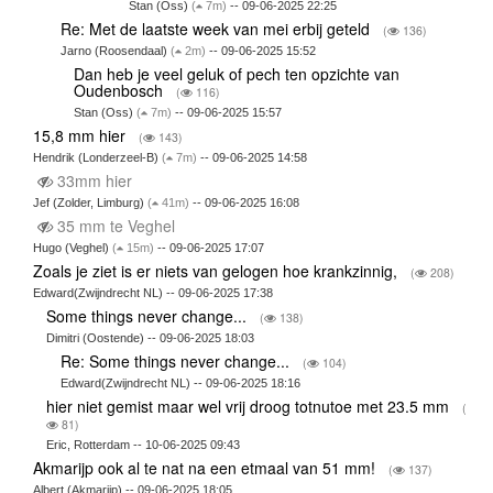
Stan (Oss)
(
7m)
-- 09-06-2025 22:25
Re: Met de laatste week van mei erbij geteld
(
136)
Jarno (Roosendaal)
(
2m)
-- 09-06-2025 15:52
Dan heb je veel geluk of pech ten opzichte van
Oudenbosch
(
116)
Stan (Oss)
(
7m)
-- 09-06-2025 15:57
15,8 mm hier
(
143)
Hendrik (Londerzeel-B)
(
7m)
-- 09-06-2025 14:58
33mm hier
Jef (Zolder, Limburg)
(
41m)
-- 09-06-2025 16:08
35 mm te Veghel
Hugo (Veghel)
(
15m)
-- 09-06-2025 17:07
Zoals je ziet is er niets van gelogen hoe krankzinnig,
(
208)
Edward(Zwijndrecht NL) -- 09-06-2025 17:38
Some things never change...
(
138)
Dimitri (Oostende) -- 09-06-2025 18:03
Re: Some things never change...
(
104)
Edward(Zwijndrecht NL) -- 09-06-2025 18:16
hier niet gemist maar wel vrij droog totnutoe met 23.5 mm
(
81)
Eric, Rotterdam -- 10-06-2025 09:43
Akmarijp ook al te nat na een etmaal van 51 mm!
(
137)
Albert (Akmarijp) -- 09-06-2025 18:05