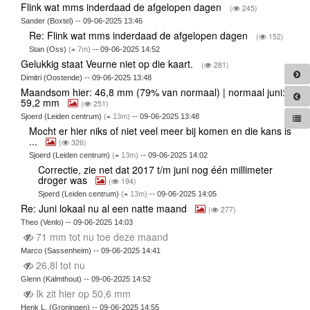
Flink wat mms inderdaad de afgelopen dagen
(
245)
Sander (Boxtel) -- 09-06-2025 13:46
Re: Flink wat mms inderdaad de afgelopen dagen
(
152)
Stan (Oss)
(
7m)
-- 09-06-2025 14:52
Gelukkig staat Veurne niet op die kaart.
(
281)
Dimitri (Oostende) -- 09-06-2025 13:48
Maandsom hier: 46,8 mm (79% van normaal) | normaal juni:
59,2 mm
(
251)
Sjoerd (Leiden centrum)
(
13m)
-- 09-06-2025 13:48
Mocht er hier niks of niet veel meer bij komen en die kans is
...
(
326)
Sjoerd (Leiden centrum)
(
13m)
-- 09-06-2025 14:02
Correctie, zie net dat 2017 t/m juni nog één millimeter
droger was
(
194)
Sjoerd (Leiden centrum)
(
13m)
-- 09-06-2025 14:05
Re: Juni lokaal nu al een natte maand
(
277)
Theo (Venlo) -- 09-06-2025 14:03
71 mm tot nu toe deze maand
Marco (Sassenheim) -- 09-06-2025 14:41
26,8l tot nu
Glenn (Kalmthout) -- 09-06-2025 14:52
Ik zit hier op 50,6 mm
Henk L. (Groningen) -- 09-06-2025 14:55