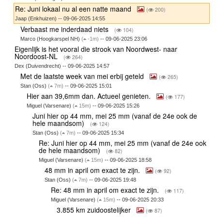
Re: Juni lokaal nu al een natte maand
(
200)
Jaap (Enkhuizen) -- 09-06-2025 14:55
Verbaast me inderdaad niets
(
104)
Marco (Hoogkarspel NH)
(
-1m)
-- 09-06-2025 23:06
Eigenlijk is het vooral die strook van Noordwest- naar
Noordoost-NL
(
264)
Dex (Duivendrecht) -- 09-06-2025 14:57
Met de laatste week van mei erbij geteld
(
265)
Stan (Oss)
(
7m)
-- 09-06-2025 15:01
Hier aan 39,6mm dan. Actueel genieten.
(
177)
Miguel (Varsenare)
(
15m)
-- 09-06-2025 15:26
Juni hier op 44 mm, mei 25 mm (vanaf de 24e ook de
hele maandsom)
(
124)
Stan (Oss)
(
7m)
-- 09-06-2025 15:34
Re: Juni hier op 44 mm, mei 25 mm (vanaf de 24e ook
de hele maandsom)
(
82)
Miguel (Varsenare)
(
15m)
-- 09-06-2025 18:58
48 mm in april om exact te zijn.
(
92)
Stan (Oss)
(
7m)
-- 09-06-2025 19:48
Re: 48 mm in april om exact te zijn.
(
117)
Miguel (Varsenare)
(
15m)
-- 09-06-2025 20:33
3.855 km zuidoostelijker
(
87)