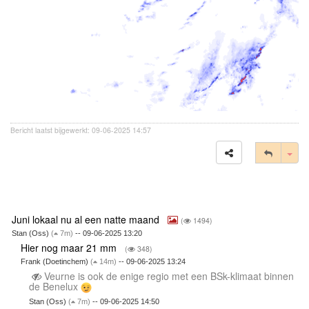
Bericht laatst bijgewerkt: 09-06-2025 14:57
Tog
Juni lokaal nu al een natte maand
(
1494)
Stan (Oss)
(
7m)
-- 09-06-2025 13:20
Hier nog maar 21 mm
(
348)
Frank (Doetinchem)
(
14m)
-- 09-06-2025 13:24
Veurne is ook de enige regio met een BSk-klimaat binnen
de Benelux
Stan (Oss)
(
7m)
-- 09-06-2025 14:50