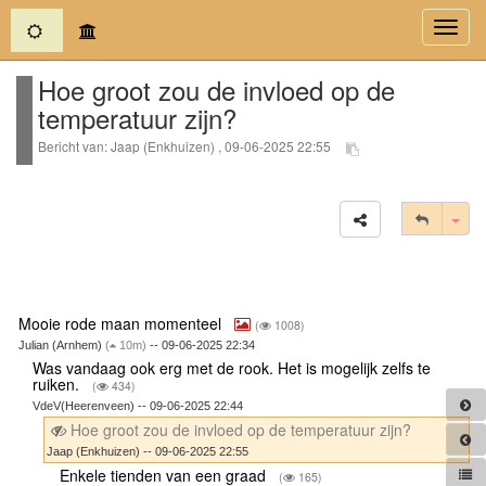
(current)
Toggl
navig
Hoe groot zou de invloed op de
temperatuur zijn?
Bericht van: Jaap (Enkhuizen) , 09-06-2025 22:55
Tog
Mooie rode maan momenteel
(
1008)
Julian (Arnhem)
(
10m)
-- 09-06-2025 22:34
Was vandaag ook erg met de rook. Het is mogelijk zelfs te
ruiken.
(
434)
VdeV(Heerenveen) -- 09-06-2025 22:44
Hoe groot zou de invloed op de temperatuur zijn?
Jaap (Enkhuizen) -- 09-06-2025 22:55
Enkele tienden van een graad
(
165)