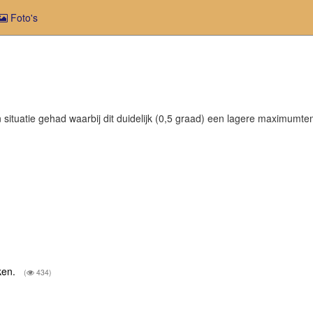
Foto's
situatie gehad waarbij dit duidelijk (0,5 graad) een lagere maximumt
iken.
(
434)