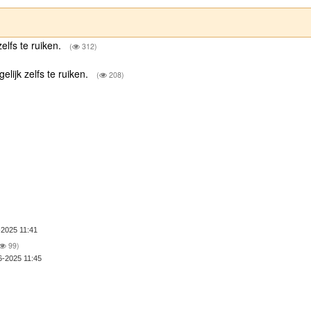
elfs te ruiken.
(
312)
lijk zelfs te ruiken.
(
208)
-2025 11:41
99)
6-2025 11:45