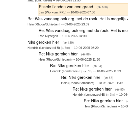
Jaap (Enkhuizen) -- 09-06-2025 22:55
Enkele tienden van een graad
(
166)
Jan (Workum, FRL) -- 10-06-2025 07:30
Re: Was vandaag ook erg met de rook. Het is mogelijk z
Hein (Rhoon/Schiedam) -- 09-06-2025 23:59
Re: Was vandaag ook erg met de rook. Het is moge
Rob Nijmegen -- 10-06-2025 04:30
Niks geroken hier
(
139)
Hendrik (Londerzeel-B)
(
7m)
-- 10-06-2025 08:20
Re: Niks geroken hier
(
88)
Hein (Rhoon/Schiedam) -- 10-06-2025 11:30
Re: Niks geroken hier
(
84)
Hendrik (Londerzeel-B)
(
7m)
-- 10-06-2025 11:33
Re: Niks geroken hier
(
87)
Hein (Rhoon/Schiedam) -- 10-06-2025 11:39
Re: Niks geroken hier
(
85)
Hendrik (Londerzeel-B)
(
7m)
-- 10-06
Re: Niks geroken hier
(
Hein (Rhoon/Schiedam) -- 10-0