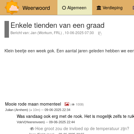
Weerwoord
(current)
Algemeen
Verdieping
Enkele tienden van een graad
Bericht van: Jan (Workum, FRL) , 10-06-2025 07:30
Klein beetje een week gok. Een aantal jaren geleden hebben we een 
Mooie rode maan momenteel
(
1008)
Julian (Arnhem)
(
10m)
-- 09-06-2025 22:34
Was vandaag ook erg met de rook. Het is mogelijk zelfs te ru
VdeV(Heerenveen) -- 09-06-2025 22:44
Hoe groot zou de invloed op de temperatuur zijn?