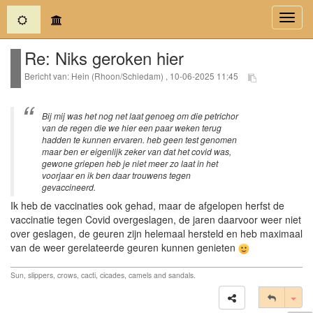
(current)
Toggl
navig
Re: Niks geroken hier
Bericht van: Hein (Rhoon/Schiedam) , 10-06-2025 11:45
Bij mij was het nog net laat genoeg om die petrichor
van de regen die we hier een paar weken terug
hadden te kunnen ervaren. heb geen test genomen
maar ben er eigenlijk zeker van dat het covid was,
gewone griepen heb je niet meer zo laat in het
voorjaar en ik ben daar trouwens tegen
gevaccineerd.
Ik heb de vaccinaties ook gehad, maar de afgelopen herfst de
vaccinatie tegen Covid overgeslagen, de jaren daarvoor weer niet
over geslagen, de geuren zijn helemaal hersteld en heb maximaal
van de weer gerelateerde geuren kunnen genieten
Sun, slippers, crows, cacti, cicades, camels and sandals.
Tog