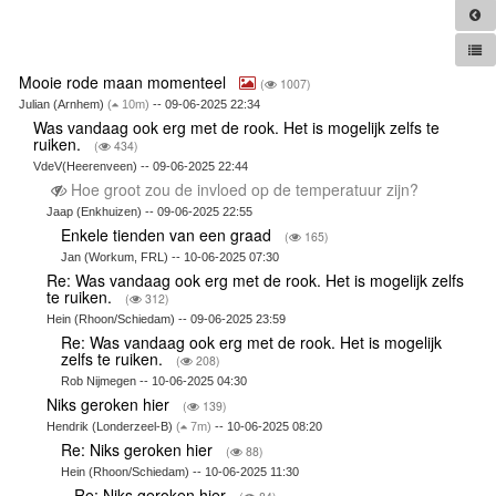
Mooie rode maan momenteel
(
1007)
Julian (Arnhem)
(
10m)
-- 09-06-2025 22:34
Was vandaag ook erg met de rook. Het is mogelijk zelfs te
ruiken.
(
434)
VdeV(Heerenveen) -- 09-06-2025 22:44
Hoe groot zou de invloed op de temperatuur zijn?
Jaap (Enkhuizen) -- 09-06-2025 22:55
Enkele tienden van een graad
(
165)
Jan (Workum, FRL) -- 10-06-2025 07:30
Re: Was vandaag ook erg met de rook. Het is mogelijk zelfs
te ruiken.
(
312)
Hein (Rhoon/Schiedam) -- 09-06-2025 23:59
Re: Was vandaag ook erg met de rook. Het is mogelijk
zelfs te ruiken.
(
208)
Rob Nijmegen -- 10-06-2025 04:30
Niks geroken hier
(
139)
Hendrik (Londerzeel-B)
(
7m)
-- 10-06-2025 08:20
Re: Niks geroken hier
(
88)
Hein (Rhoon/Schiedam) -- 10-06-2025 11:30
Re: Niks geroken hier