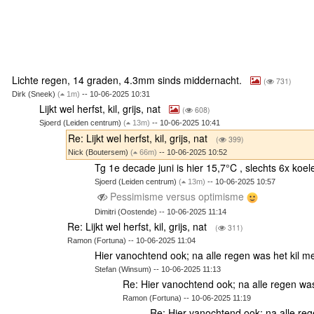
Lichte regen, 14 graden, 4.3mm sinds middernacht.
(
731)
Dirk (Sneek)
(
1m)
-- 10-06-2025 10:31
Lijkt wel herfst, kil, grijs, nat
(
608)
Sjoerd (Leiden centrum)
(
13m)
-- 10-06-2025 10:41
Re: Lijkt wel herfst, kil, grijs, nat
(
399)
Nick (Boutersem)
(
66m)
-- 10-06-2025 10:52
Tg 1e decade juni is hier 15,7°C , slechts 6x koel
Sjoerd (Leiden centrum)
(
13m)
-- 10-06-2025 10:57
Pessimisme versus optimisme
Dimitri (Oostende) -- 10-06-2025 11:14
Re: Lijkt wel herfst, kil, grijs, nat
(
311)
Ramon (Fortuna) -- 10-06-2025 11:04
Hier vanochtend ook; na alle regen was het kil m
Stefan (Winsum) -- 10-06-2025 11:13
Re: Hier vanochtend ook; na alle regen was
Ramon (Fortuna) -- 10-06-2025 11:19
Re: Hier vanochtend ook; na alle reg