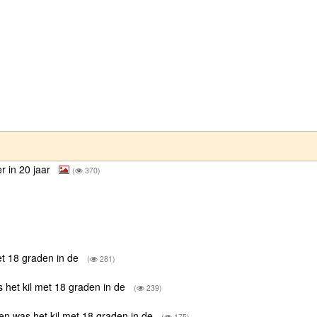
er in 20 jaar
(
370)
et 18 graden in de
(
281)
 het kil met 18 graden in de
(
239)
en was het kil met 18 graden in de
(
175)