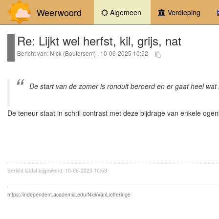
Weerwoord
(current)
Algemeen
Verdieping
Re: Lijkt wel herfst, kil, grijs, nat
Bericht van: Nick (Boutersem) , 10-06-2025 10:52
De start van de zomer is ronduit beroerd en er gaat heel wat
De teneur staat in schril contrast met deze bijdrage van enkele oge
Bericht laatst bijgewerkt: 10-06-2025 10:53
https://independent.academia.edu/NickVanLiefferinge