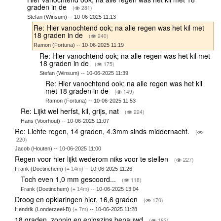
graden in de
(
281)
Stefan (Winsum) -- 10-06-2025 11:13
Re: Hier vanochtend ook; na alle regen was het kil met
18 graden in de
(
240)
Ramon (Fortuna) -- 10-06-2025 11:19
Re: Hier vanochtend ook; na alle regen was het kil met
18 graden in de
(
175)
Stefan (Winsum) -- 10-06-2025 11:39
Re: Hier vanochtend ook; na alle regen was het kil
met 18 graden in de
(
149)
Ramon (Fortuna) -- 10-06-2025 11:53
Re: Lijkt wel herfst, kil, grijs, nat
(
224)
Hans (Voorhout) -- 10-06-2025 11:07
Re: Lichte regen, 14 graden, 4.3mm sinds middernacht.
(
220)
Jacob (Houten) -- 10-06-2025 11:00
Regen voor hier lijkt wederom niks voor te stellen
(
227)
Frank (Doetinchem)
(
14m)
-- 10-06-2025 11:26
Toch even 1,0 mm gescoord...
(
118)
Frank (Doetinchem)
(
14m)
-- 10-06-2025 13:04
Droog en opklaringen hier, 16,6 graden
(
170)
Hendrik (Londerzeel-B)
(
7m)
-- 10-06-2025 11:28
18 graden, zonnig en enigszins benauwd
(
183)