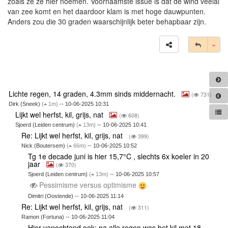
zoals ze ze hier noemen. Voornaamste issue is dat de wind veelal
van zee komt en het daardoor klam is met hoge dauwpunten.
Anders zou die 30 graden waarschijnlijk beter behapbaar zijn.
Tog
Lichte regen, 14 graden, 4.3mm sinds middernacht.
(
731)
Dirk (Sneek)
(
1m)
-- 10-06-2025 10:31
Lijkt wel herfst, kil, grijs, nat
(
608)
Sjoerd (Leiden centrum)
(
13m)
-- 10-06-2025 10:41
Re: Lijkt wel herfst, kil, grijs, nat
(
399)
Nick (Boutersem)
(
66m)
-- 10-06-2025 10:52
Tg 1e decade juni is hier 15,7°C , slechts 6x koeler in 20
jaar
(
370)
Sjoerd (Leiden centrum)
(
13m)
-- 10-06-2025 10:57
Pessimisme versus optimisme
Dimitri (Oostende) -- 10-06-2025 11:14
Re: Lijkt wel herfst, kil, grijs, nat
(
311)
Ramon (Fortuna) -- 10-06-2025 11:04
Hier vanochtend ook; na alle regen was het kil met 18