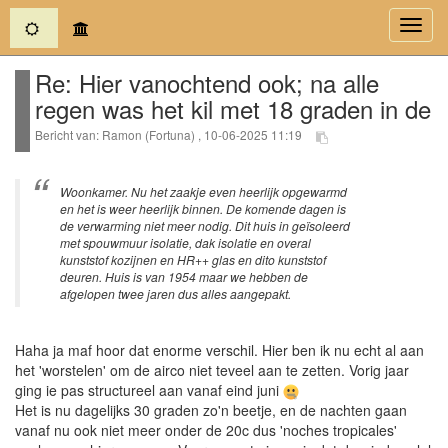
(current)
Toggl
navig
Re: Hier vanochtend ook; na alle
regen was het kil met 18 graden in de
Bericht van: Ramon (Fortuna) , 10-06-2025 11:19
Woonkamer. Nu het zaakje even heerlijk opgewarmd
en het is weer heerlijk binnen. De komende dagen is
de verwarming niet meer nodig. Dit huis in geïsoleerd
met spouwmuur isolatie, dak isolatie en overal
kunststof kozijnen en HR++ glas en dito kunststof
deuren. Huis is van 1954 maar we hebben de
afgelopen twee jaren dus alles aangepakt.
Haha ja maf hoor dat enorme verschil. Hier ben ik nu echt al aan
het 'worstelen' om de airco niet teveel aan te zetten. Vorig jaar
ging ie pas structureel aan vanaf eind juni
Het is nu dagelijks 30 graden zo'n beetje, en de nachten gaan
vanaf nu ook niet meer onder de 20c dus 'noches tropicales'