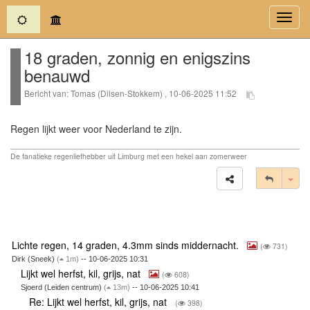
(current)
Toggl
navig
18 graden, zonnig en enigszins
benauwd
Bericht van: Tomas (Dilsen-Stokkem) , 10-06-2025 11:52
Regen lijkt weer voor Nederland te zijn.
De fanatieke regenliefhebber uit Limburg met een hekel aan zomerweer
Tog
Lichte regen, 14 graden, 4.3mm sinds middernacht.
(
731)
Dirk (Sneek)
(
1m)
-- 10-06-2025 10:31
Lijkt wel herfst, kil, grijs, nat
(
608)
Sjoerd (Leiden centrum)
(
13m)
-- 10-06-2025 10:41
Re: Lijkt wel herfst, kil, grijs, nat
(
398)