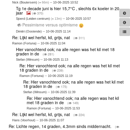
Nick (Boutersem)
(
66m)
-- 10-06-2025 10:52
Tg 1e decade juni is hier 15,7°C , slechts 6x koeler in 20
jaar
(
370)
Sjoerd (Leiden centrum)
(
13m)
-- 10-06-2025 10:57
Pessimisme versus optimisme
Dimitri (Oostende) -- 10-06-2025 11:14
Re: Lijkt wel herfst, kil, grijs, nat
(
311)
Ramon (Fortuna) -- 10-06-2025 11:04
Hier vanochtend ook; na alle regen was het kil met 18
graden in de
(
281)
Stefan (Winsum) -- 10-06-2025 11:13
Re: Hier vanochtend ook; na alle regen was het kil met
18 graden in de
(
239)
Ramon (Fortuna) -- 10-06-2025 11:19
Re: Hier vanochtend ook; na alle regen was het kil met
18 graden in de
(
175)
Stefan (Winsum) -- 10-06-2025 11:39
Re: Hier vanochtend ook; na alle regen was het kil
met 18 graden in de
(
149)
Ramon (Fortuna) -- 10-06-2025 11:53
Re: Lijkt wel herfst, kil, grijs, nat
(
224)
Hans (Voorhout) -- 10-06-2025 11:07
Re: Lichte regen, 14 graden, 4.3mm sinds middernacht.
(