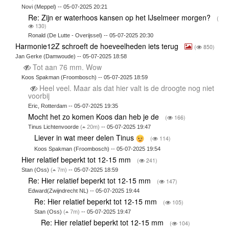
Novi (Meppel) -- 05-07-2025 20:21
Re: Zijn er waterhoos kansen op het IJselmeer morgen?
(
130)
Ronald (De Lutte - Overijssel) -- 05-07-2025 20:30
Harmonie12Z schroeft de hoeveelheden iets terug
(
850)
Jan Gerke (Damwoude) -- 05-07-2025 18:58
Tot aan 76 mm. Wow
Koos Spakman (Froombosch) -- 05-07-2025 18:59
Heel veel. Maar als dat hier valt is de droogte nog niet
voorbij
Eric, Rotterdam -- 05-07-2025 19:35
Mocht het zo komen Koos dan heb je de
(
166)
Tinus Lichtenvoorde
(
20m)
-- 05-07-2025 19:47
Liever in wat meer delen Tinus
(
114)
Koos Spakman (Froombosch) -- 05-07-2025 19:54
Hier relatief beperkt tot 12-15 mm
(
241)
Stan (Oss)
(
7m)
-- 05-07-2025 18:59
Re: Hier relatief beperkt tot 12-15 mm
(
147)
Edward(Zwijndrecht NL) -- 05-07-2025 19:44
Re: Hier relatief beperkt tot 12-15 mm
(
105)
Stan (Oss)
(
7m)
-- 05-07-2025 19:47
Re: Hier relatief beperkt tot 12-15 mm
(
104)