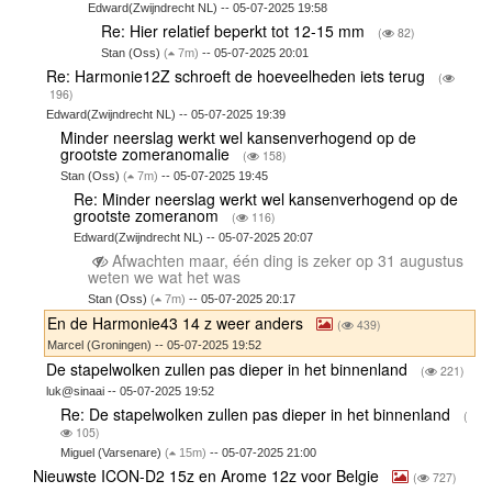
Edward(Zwijndrecht NL) -- 05-07-2025 19:58
Re: Hier relatief beperkt tot 12-15 mm
(
82)
Stan (Oss)
(
7m)
-- 05-07-2025 20:01
Re: Harmonie12Z schroeft de hoeveelheden iets terug
(
196)
Edward(Zwijndrecht NL) -- 05-07-2025 19:39
Minder neerslag werkt wel kansenverhogend op de
grootste zomeranomalie
(
158)
Stan (Oss)
(
7m)
-- 05-07-2025 19:45
Re: Minder neerslag werkt wel kansenverhogend op de
grootste zomeranom
(
116)
Edward(Zwijndrecht NL) -- 05-07-2025 20:07
Afwachten maar, één ding is zeker op 31 augustus
weten we wat het was
Stan (Oss)
(
7m)
-- 05-07-2025 20:17
En de Harmonie43 14 z weer anders
(
439)
Marcel (Groningen) -- 05-07-2025 19:52
De stapelwolken zullen pas dieper in het binnenland
(
221)
luk@sinaai -- 05-07-2025 19:52
Re: De stapelwolken zullen pas dieper in het binnenland
(
105)
Miguel (Varsenare)
(
15m)
-- 05-07-2025 21:00
Nieuwste ICON-D2 15z en Arome 12z voor Belgie
(
727)