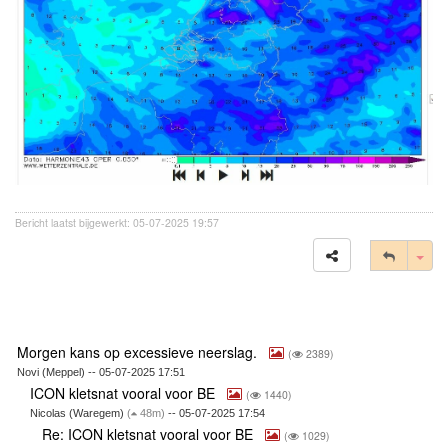
Bericht laatst bijgewerkt: 05-07-2025 19:57
Tog
Morgen kans op excessieve neerslag.
(
2389)
Novi (Meppel) -- 05-07-2025 17:51
ICON kletsnat vooral voor BE
(
1440)
Nicolas (Waregem)
(
48m)
-- 05-07-2025 17:54
Re: ICON kletsnat vooral voor BE
(
1029)