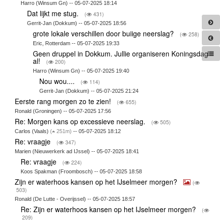
Harro (Winsum Gn) -- 05-07-2025 18:14
Dat lijkt me stug.
(
431)
Gerrit-Jan (Dokkum) -- 05-07-2025 18:56
grote lokale verschillen door buiige neerslag?
(
258)
Eric, Rotterdam -- 05-07-2025 19:33
Geen druppel in Dokkum. Jullie organiseren Koningsdag
al!
(
200)
Harro (Winsum Gn) -- 05-07-2025 19:40
Nou wou....
(
114)
Gerrit-Jan (Dokkum) -- 05-07-2025 21:24
Eerste rang morgen zo te zien!
(
655)
Ronald (Groningen) -- 05-07-2025 17:56
Re: Morgen kans op excessieve neerslag.
(
505)
Carlos (Vaals)
(
251m)
-- 05-07-2025 18:12
Re: vraagje
(
347)
Marien (Nieuwerkerk ad IJssel) -- 05-07-2025 18:41
Re: vraagje
(
224)
Koos Spakman (Froombosch) -- 05-07-2025 18:58
Zijn er waterhoos kansen op het IJselmeer morgen?
(
503)
Ronald (De Lutte - Overijssel) -- 05-07-2025 18:57
Re: Zijn er waterhoos kansen op het IJselmeer morgen?
(
209)