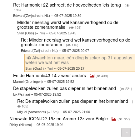
Re: Harmonie12Z schroeft de hoeveelheden iets terug
(
196)
Edward(Zwijndrecht NL) -- 05-07-2025 19:39
Minder neerslag werkt wel kansenverhogend op de
grootste zomeranomalie
(
158)
Stan (Oss)
(
7m)
-- 05-07-2025 19:45
Re: Minder neerslag werkt wel kansenverhogend op de
grootste zomeranom
(
116)
Edward(Zwijndrecht NL) -- 05-07-2025 20:07
Afwachten maar, één ding is zeker op 31 augustus
weten we wat het was
Stan (Oss)
(
7m)
-- 05-07-2025 20:17
En de Harmonie43 14 z weer anders
(
439)
Marcel (Groningen) -- 05-07-2025 19:52
De stapelwolken zullen pas dieper in het binnenland
(
221)
luk@sinaai -- 05-07-2025 19:52
Re: De stapelwolken zullen pas dieper in het binnenland
(
105)
Miguel (Varsenare)
(
15m)
-- 05-07-2025 21:00
Nieuwste ICON-D2 15z en Arome 12z voor Belgie
(
727)
Rizky (Ninove) -- 05-07-2025 19:04