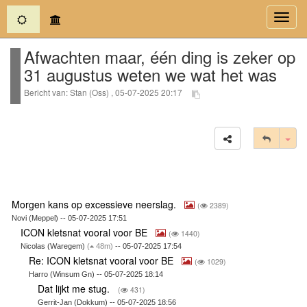
(current)
Toggl
navig
Afwachten maar, één ding is zeker op
31 augustus weten we wat het was
Bericht van: Stan (Oss) , 05-07-2025 20:17
Tog
Morgen kans op excessieve neerslag.
(
2389)
Novi (Meppel) -- 05-07-2025 17:51
ICON kletsnat vooral voor BE
(
1440)
Nicolas (Waregem)
(
48m)
-- 05-07-2025 17:54
Re: ICON kletsnat vooral voor BE
(
1029)
Harro (Winsum Gn) -- 05-07-2025 18:14
Dat lijkt me stug.
(
431)
Gerrit-Jan (Dokkum) -- 05-07-2025 18:56