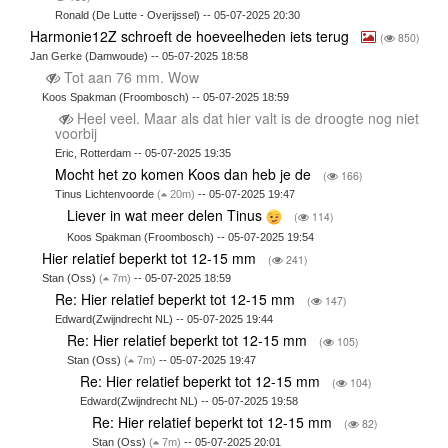
Ronald (De Lutte - Overijssel) -- 05-07-2025 20:30
Harmonie12Z schroeft de hoeveelheden iets terug
(
850)
Jan Gerke (Damwoude) -- 05-07-2025 18:58
Tot aan 76 mm. Wow
Koos Spakman (Froombosch) -- 05-07-2025 18:59
Heel veel. Maar als dat hier valt is de droogte nog niet
voorbij
Eric, Rotterdam -- 05-07-2025 19:35
Mocht het zo komen Koos dan heb je de
(
166)
Tinus Lichtenvoorde
(
20m)
-- 05-07-2025 19:47
Liever in wat meer delen Tinus
(
114)
Koos Spakman (Froombosch) -- 05-07-2025 19:54
Hier relatief beperkt tot 12-15 mm
(
241)
Stan (Oss)
(
7m)
-- 05-07-2025 18:59
Re: Hier relatief beperkt tot 12-15 mm
(
147)
Edward(Zwijndrecht NL) -- 05-07-2025 19:44
Re: Hier relatief beperkt tot 12-15 mm
(
105)
Stan (Oss)
(
7m)
-- 05-07-2025 19:47
Re: Hier relatief beperkt tot 12-15 mm
(
104)
Edward(Zwijndrecht NL) -- 05-07-2025 19:58
Re: Hier relatief beperkt tot 12-15 mm
(
82)
Stan (Oss)
(
7m)
-- 05-07-2025 20:01