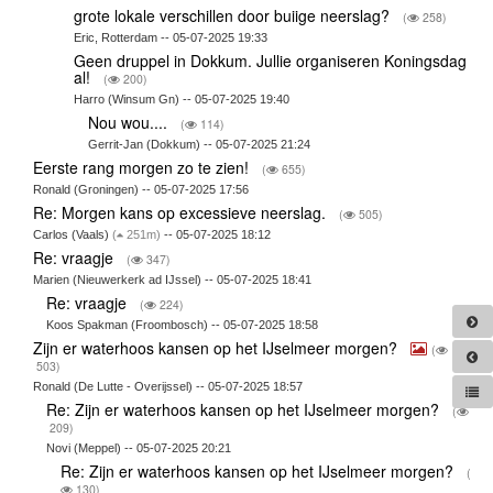
grote lokale verschillen door buiige neerslag?
(
258)
Eric, Rotterdam -- 05-07-2025 19:33
Geen druppel in Dokkum. Jullie organiseren Koningsdag
al!
(
200)
Harro (Winsum Gn) -- 05-07-2025 19:40
Nou wou....
(
114)
Gerrit-Jan (Dokkum) -- 05-07-2025 21:24
Eerste rang morgen zo te zien!
(
655)
Ronald (Groningen) -- 05-07-2025 17:56
Re: Morgen kans op excessieve neerslag.
(
505)
Carlos (Vaals)
(
251m)
-- 05-07-2025 18:12
Re: vraagje
(
347)
Marien (Nieuwerkerk ad IJssel) -- 05-07-2025 18:41
Re: vraagje
(
224)
Koos Spakman (Froombosch) -- 05-07-2025 18:58
Zijn er waterhoos kansen op het IJselmeer morgen?
(
503)
Ronald (De Lutte - Overijssel) -- 05-07-2025 18:57
Re: Zijn er waterhoos kansen op het IJselmeer morgen?
(
209)
Novi (Meppel) -- 05-07-2025 20:21
Re: Zijn er waterhoos kansen op het IJselmeer morgen?
(
130)