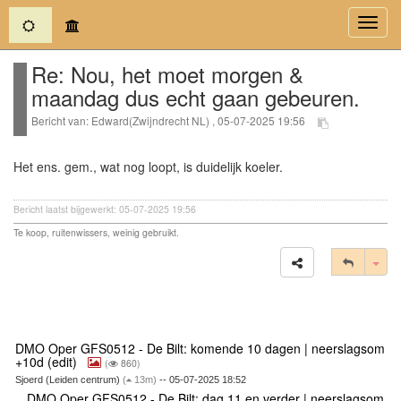
(current)
Toggl
navig
Re: Nou, het moet morgen &
maandag dus echt gaan gebeuren.
Bericht van: Edward(Zwijndrecht NL) , 05-07-2025 19:56
Het ens. gem., wat nog loopt, is duidelijk koeler.
Bericht laatst bijgewerkt: 05-07-2025 19:56
Te koop, ruitenwissers, weinig gebruikt.
Tog
DMO Oper GFS0512 - De Bilt: komende 10 dagen | neerslagsom
+10d (edit)
(
860)
Sjoerd (Leiden centrum)
(
13m)
-- 05-07-2025 18:52
DMO Oper GFS0512 - De Bilt: dag 11 en verder | neerslagsom