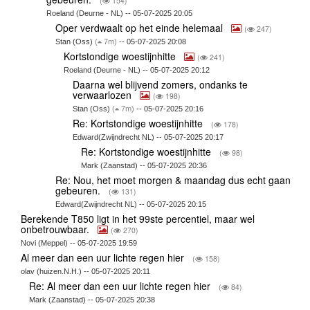
(
154)
Roeland (Deurne - NL) -- 05-07-2025 20:05
Oper verdwaalt op het einde helemaal
(
247)
Stan (Oss)
(
7m)
-- 05-07-2025 20:08
Kortstondige woestijnhitte
(
241)
Roeland (Deurne - NL) -- 05-07-2025 20:12
Daarna wel blijvend zomers, ondanks te
verwaarlozen
(
198)
Stan (Oss)
(
7m)
-- 05-07-2025 20:16
Re: Kortstondige woestijnhitte
(
178)
Edward(Zwijndrecht NL) -- 05-07-2025 20:17
Re: Kortstondige woestijnhitte
(
98)
Mark (Zaanstad) -- 05-07-2025 20:36
Re: Nou, het moet morgen & maandag dus echt gaan
gebeuren.
(
131)
Edward(Zwijndrecht NL) -- 05-07-2025 20:15
Berekende T850 ligt in het 99ste percentiel, maar wel
onbetrouwbaar.
(
270)
Novi (Meppel) -- 05-07-2025 19:59
Al meer dan een uur lichte regen hier
(
158)
olav (huizen.N.H.) -- 05-07-2025 20:11
Re: Al meer dan een uur lichte regen hier
(
84)
Mark (Zaanstad) -- 05-07-2025 20:38