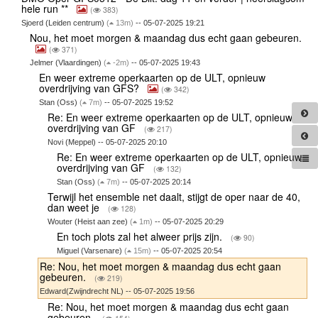
hele run **
(
383)
Sjoerd (Leiden centrum)
(
13m)
-- 05-07-2025 19:21
Nou, het moet morgen & maandag dus echt gaan gebeuren.
(
371)
Jelmer (Vlaardingen)
(
-2m)
-- 05-07-2025 19:43
En weer extreme operkaarten op de ULT, opnieuw
overdrijving van GFS?
(
342)
Stan (Oss)
(
7m)
-- 05-07-2025 19:52
Re: En weer extreme operkaarten op de ULT, opnieuw
overdrijving van GF
(
217)
Novi (Meppel) -- 05-07-2025 20:10
Re: En weer extreme operkaarten op de ULT, opnieuw
overdrijving van GF
(
132)
Stan (Oss)
(
7m)
-- 05-07-2025 20:14
Terwijl het ensemble net daalt, stijgt de oper naar de 40,
dan weet je
(
128)
Wouter (Heist aan zee)
(
1m)
-- 05-07-2025 20:29
En toch plots zal het alweer prijs zijn.
(
90)
Miguel (Varsenare)
(
15m)
-- 05-07-2025 20:54
Re: Nou, het moet morgen & maandag dus echt gaan
gebeuren.
(
219)
Edward(Zwijndrecht NL) -- 05-07-2025 19:56
Re: Nou, het moet morgen & maandag dus echt gaan
gebeuren.