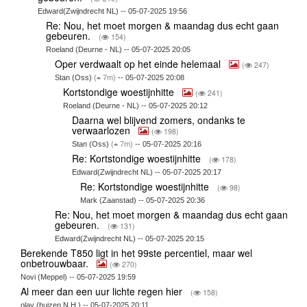
Edward(Zwijndrecht NL) -- 05-07-2025 19:56
Re: Nou, het moet morgen & maandag dus echt gaan
gebeuren.
(
154)
Roeland (Deurne - NL) -- 05-07-2025 20:05
Oper verdwaalt op het einde helemaal
(
247)
Stan (Oss)
(
7m)
-- 05-07-2025 20:08
Kortstondige woestijnhitte
(
241)
Roeland (Deurne - NL) -- 05-07-2025 20:12
Daarna wel blijvend zomers, ondanks te
verwaarlozen
(
198)
Stan (Oss)
(
7m)
-- 05-07-2025 20:16
Re: Kortstondige woestijnhitte
(
178)
Edward(Zwijndrecht NL) -- 05-07-2025 20:17
Re: Kortstondige woestijnhitte
(
98)
Mark (Zaanstad) -- 05-07-2025 20:36
Re: Nou, het moet morgen & maandag dus echt gaan
gebeuren.
(
131)
Edward(Zwijndrecht NL) -- 05-07-2025 20:15
Berekende T850 ligt in het 99ste percentiel, maar wel
onbetrouwbaar.
(
270)
Novi (Meppel) -- 05-07-2025 19:59
Al meer dan een uur lichte regen hier
(
158)
olav (huizen.N.H.) -- 05-07-2025 20:11