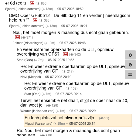
+10d (edit)
(
860)
Sjoerd (Leiden centrum)
(
13m)
-- 05-07-2025 18:52
DMO Oper GFS0512 - De Bilt: dag 11 en verder | neerslagsom
hele run **
(
383)
Sjoerd (Leiden centrum)
(
13m)
-- 05-07-2025 19:21
Nou, het moet morgen & maandag dus echt gaan gebeuren.
(
371)
Jelmer (Vlaardingen)
(
-2m)
-- 05-07-2025 19:43
En weer extreme operkaarten op de ULT, opnieuw
overdrijving van GFS?
(
342)
Stan (Oss)
(
7m)
-- 05-07-2025 19:52
Re: En weer extreme operkaarten op de ULT, opnieuw
overdrijving van GF
(
217)
Novi (Meppel) -- 05-07-2025 20:10
Re: En weer extreme operkaarten op de ULT, opnieuw
overdrijving van GF
(
132)
Stan (Oss)
(
7m)
-- 05-07-2025 20:14
Terwijl het ensemble net daalt, stijgt de oper naar de 40,
dan weet je
(
128)
Wouter (Heist aan zee)
(
1m)
-- 05-07-2025 20:29
En toch plots zal het alweer prijs zijn.
(
91)
Miguel (Varsenare)
(
15m)
-- 05-07-2025 20:54
Re: Nou, het moet morgen & maandag dus echt gaan
gebeuren.
(
219)