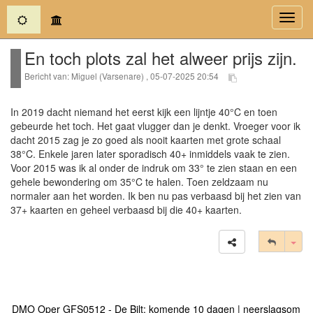
(current)
Toggl
navig
En toch plots zal het alweer prijs zijn.
Bericht van: Miguel (Varsenare) , 05-07-2025 20:54
In 2019 dacht niemand het eerst kijk een lijntje 40°C en toen
gebeurde het toch. Het gaat vlugger dan je denkt. Vroeger voor ik
dacht 2015 zag je zo goed als nooit kaarten met grote schaal
38°C. Enkele jaren later sporadisch 40+ inmiddels vaak te zien.
Voor 2015 was ik al onder de indruk om 33° te zien staan en een
gehele bewondering om 35°C te halen. Toen zeldzaam nu
normaler aan het worden. Ik ben nu pas verbaasd bij het zien van
37+ kaarten en geheel verbaasd bij die 40+ kaarten.
Tog
DMO Oper GFS0512 - De Bilt: komende 10 dagen | neerslagsom