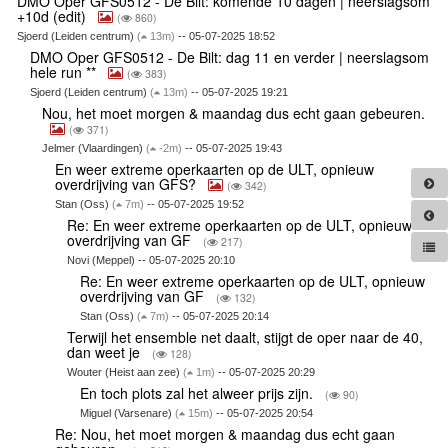
DMO Oper GFS0512 - De Bilt: komende 10 dagen | neerslagsom
+10d (edit)
(
860)
Sjoerd (Leiden centrum)
(
13m)
-- 05-07-2025 18:52
DMO Oper GFS0512 - De Bilt: dag 11 en verder | neerslagsom
hele run **
(
383)
Sjoerd (Leiden centrum)
(
13m)
-- 05-07-2025 19:21
Nou, het moet morgen & maandag dus echt gaan gebeuren.
(
371)
Jelmer (Vlaardingen)
(
-2m)
-- 05-07-2025 19:43
En weer extreme operkaarten op de ULT, opnieuw
overdrijving van GFS?
(
342)
Stan (Oss)
(
7m)
-- 05-07-2025 19:52
Re: En weer extreme operkaarten op de ULT, opnieuw
overdrijving van GF
(
217)
Novi (Meppel) -- 05-07-2025 20:10
Re: En weer extreme operkaarten op de ULT, opnieuw
overdrijving van GF
(
132)
Stan (Oss)
(
7m)
-- 05-07-2025 20:14
Terwijl het ensemble net daalt, stijgt de oper naar de 40,
dan weet je
(
128)
Wouter (Heist aan zee)
(
1m)
-- 05-07-2025 20:29
En toch plots zal het alweer prijs zijn.
(
90)
Miguel (Varsenare)
(
15m)
-- 05-07-2025 20:54
Re: Nou, het moet morgen & maandag dus echt gaan