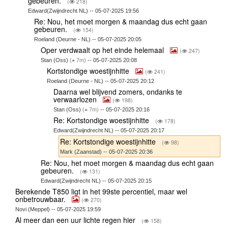
gebeuren.
(
218)
Edward(Zwijndrecht NL) -- 05-07-2025 19:56
Re: Nou, het moet morgen & maandag dus echt gaan
gebeuren.
(
154)
Roeland (Deurne - NL) -- 05-07-2025 20:05
Oper verdwaalt op het einde helemaal
(
247)
Stan (Oss)
(
7m)
-- 05-07-2025 20:08
Kortstondige woestijnhitte
(
241)
Roeland (Deurne - NL) -- 05-07-2025 20:12
Daarna wel blijvend zomers, ondanks te
verwaarlozen
(
198)
Stan (Oss)
(
7m)
-- 05-07-2025 20:16
Re: Kortstondige woestijnhitte
(
178)
Edward(Zwijndrecht NL) -- 05-07-2025 20:17
Re: Kortstondige woestijnhitte
(
98)
Mark (Zaanstad) -- 05-07-2025 20:36
Re: Nou, het moet morgen & maandag dus echt gaan
gebeuren.
(
131)
Edward(Zwijndrecht NL) -- 05-07-2025 20:15
Berekende T850 ligt in het 99ste percentiel, maar wel
onbetrouwbaar.
(
270)
Novi (Meppel) -- 05-07-2025 19:59
Al meer dan een uur lichte regen hier
(
158)