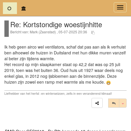
(current)
Toggl
navig
Re: Kortstondige woestijnhitte
Bericht van: Mark (Zaanstad) , 05-07-2025 20:36
Ik heb geen airco wel ventilators, schaf dat pas aan als ik verhuist
ben alhoewel de huizen in Duitsland met hun dikke muren vanzelf
al beter zijn tijdens warmte.
Het record op mijn slaapkamer staat op 42,2 dat was op 25 juli
2019, toen was het buiten 36. Oud huis uit 1927 waar deels nog
enkel glas, in 2012 nog ijsbloemen aan de binnenzijde. Deze
huizen zijn zowel een ramp met warmte als me koude.
Liefhebber van het herfst -en winterseizoen, zelfs in een veranderend klimaat!
Tog