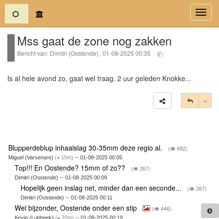
(current)
Toggl
navig
Mss gaat de zone nog zakken
Bericht van: Dimitri (Oostende) , 01-08-2025 00:35
Is al hele avond zo, gaat wel traag. 2 uur geleden Knokke...
Tog
Blupperdeblup inhaalslag 30-35mm deze regio al.
(
692)
Miguel (Varsenare)
(
15m)
-- 01-08-2025 00:05
Top!!! En Oostende? 15mm of zo??
(
267)
Dimitri (Oostende) -- 01-08-2025 00:09
Hopelijk geen inslag net, minder dan een seconde...
(
267)
Dimitri (Oostende) -- 01-08-2025 00:11
Wel bijzonder, Oostende onder een stip
(
446)
Kevin (Lubbeek)
(
70m)
-- 01-08-2025 00:19