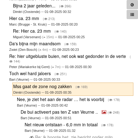
Bijna 2 jaar geleden...
(
266)
Dimitri (Oostende) -- 01-08-2025 00:32
Hier ca. 23 mm
(
213)
Marc (Brugge - St. Kruis) -- 01-08-2025 00:20
Re: Hier ca. 23 mm
(
140)
Miguel (Varsenare)
(
15m)
-- 01-08-2025 00:25
Da's bijna mijn maandsom
(
159)
Zwiet (Den Bosch)
(
4m)
-- 01-08-2025 00:23
Re: hier uitgebluste buien, net ook wat gedonder in de verte
(
144)
Peter (Mariakerke bij Gent)
(
7m)
-- 01-08-2025 00:30
Toch wel hard jaloers
(
251)
Bart (Veurne) -- 01-08-2025 00:33
Mss gaat de zone nog zakken
(
169)
Dimitri (Oostende) -- 01-08-2025 00:35
Nee, je ziet het aan de radar … het is voorbij
(
178)
Bart (Veurne) -- 01-08-2025 00:42
De bui activeert pas ten Z van Veurne ..
(
248)
Bart (Veurne) -- 01-08-2025 00:51
Net nieuw ontstaan - 6,0 mm in totaal
(
178)
Bart (Veurne) -- 01-08-2025 01:32
Re: ik hoopte het, zie bericht onder mijn