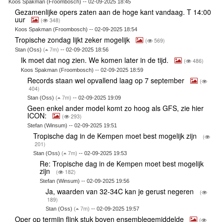
Koos Spakman (Froombosch) -- 02-09-2025 18:45
Gezamenlijke opers zaten aan de hoge kant vandaag. T 14:00
uur
(
348)
Koos Spakman (Froombosch) -- 02-09-2025 18:54
Tropische zondag lijkt zeker mogelijk
(
569)
Stan (Oss)
(
7m)
-- 02-09-2025 18:56
Ik moet dat nog zien. We komen later in de tijd.
(
486)
Koos Spakman (Froombosch) -- 02-09-2025 18:59
Records staan wel opvallend laag op 7 september
(
404)
Stan (Oss)
(
7m)
-- 02-09-2025 19:09
Geen enkel ander model komt zo hoog als GFS, zie hier
ICON:
(
293)
Stefan (Winsum) -- 02-09-2025 19:51
Tropische dag in de Kempen moet best mogelijk zijn
(
201)
Stan (Oss)
(
7m)
-- 02-09-2025 19:53
Re: Tropische dag in de Kempen moet best mogelijk
zijn
(
182)
Stefan (Winsum) -- 02-09-2025 19:56
Ja, waarden van 32-34C kan je gerust negeren
(
189)
Stan (Oss)
(
7m)
-- 02-09-2025 19:57
Oper op termijn flink stuk boven ensemblegemiddelde
(