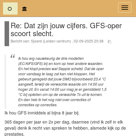
(current)
Toggl
navig
Re: Dat zijn jouw cijfers. GFS-oper
scoort slecht.
Bericht van: Sjoerd (Leiden centrum) , 02-09-2025 20:38
Ik hou erg nauwkeurig de drie modellen
(EC/AIFS/GFS) bij en kom op heel andere waarden.
En het klopt precies wat Seppie schetst. Dat de oper
voor vandaag te laag zat kan niet kloppen. Het
gebeurt geregeld dat jouw DMO bijvoorbeeld 23,4 °C
aangeeft, terwijl de verwachte waarde om 14:00 uur
hoger zit. En vanaf 14:00 uur mag je er gemiddeld 1,5
°C bij optellen om op de verwachte Tx uit te komen.
En dan heb ik het nog niet over correcties of
correcties op correcties.
Ik hou GFS inmiddels al bijna 8 jaar bij.
365 dagen per jaar en 2x per dag, daarmee (vind ik zelf in elk
geval) denk ik recht van spreken te hebben, alsmede kijk op de
prestaties.