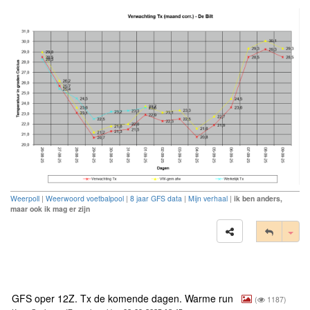
Weerpoll
|
Weerwoord voetbalpool
|
8 jaar GFS data
|
Mijn verhaal
|
ik ben anders,
maar ook ik mag er zijn
Tog
GFS oper 12Z. Tx de komende dagen. Warme run
(
1187)