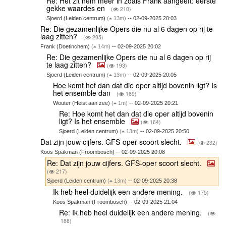
Re: Het zit hem meer in zoals Frank aangeeft: eerste
gekke waardes en
(
210)
Sjoerd (Leiden centrum)
(
13m)
-- 02-09-2025 20:03
Re: Die gezamenlijke Opers die nu al 6 dagen op rij te
laag zitten?
(
205)
Frank (Doetinchem)
(
14m)
-- 02-09-2025 20:02
Re: Die gezamenlijke Opers die nu al 6 dagen op rij
te laag zitten?
(
193)
Sjoerd (Leiden centrum)
(
13m)
-- 02-09-2025 20:05
Hoe komt het dan dat die oper altijd bovenin ligt? Is
het ensemble dan
(
169)
Wouter (Heist aan zee)
(
1m)
-- 02-09-2025 20:21
Re: Hoe komt het dan dat die oper altijd bovenin
ligt? Is het ensemble
(
164)
Sjoerd (Leiden centrum)
(
13m)
-- 02-09-2025 20:50
Dat zijn jouw cijfers. GFS-oper scoort slecht.
(
232)
Koos Spakman (Froombosch) -- 02-09-2025 20:08
Re: Dat zijn jouw cijfers. GFS-oper scoort slecht.
(
217)
Sjoerd (Leiden centrum)
(
13m)
-- 02-09-2025 20:38
Ik heb heel duidelijk een andere mening.
(
175)
Koos Spakman (Froombosch) -- 02-09-2025 21:04
Re: Ik heb heel duidelijk een andere mening.
(
188)