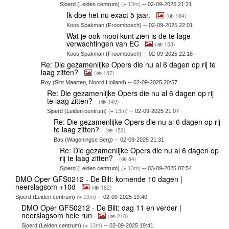
Sjoerd (Leiden centrum)
(
13m)
-- 02-09-2025 21:21
Ik doe het nu exact 5 jaar.
(
164)
Koos Spakman (Froombosch) -- 02-09-2025 22:01
Wat je ook mooi kunt zien is de te lage
verwachtingen van EC
(
153)
Koos Spakman (Froombosch) -- 02-09-2025 22:18
Re: Die gezamenlijke Opers die nu al 6 dagen op rij te
laag zitten?
(
157)
Roy (Sint Maarten, Noord Holland) -- 02-09-2025 20:57
Re: Die gezamenlijke Opers die nu al 6 dagen op rij
te laag zitten?
(
149)
Sjoerd (Leiden centrum)
(
13m)
-- 02-09-2025 21:07
Re: Die gezamenlijke Opers die nu al 6 dagen op rij
te laag zitten?
(
153)
Bas (Wageningse Berg) -- 02-09-2025 21:31
Re: Die gezamenlijke Opers die nu al 6 dagen op
rij te laag zitten?
(
84)
Sjoerd (Leiden centrum)
(
13m)
-- 03-09-2025 07:54
DMO Oper GFS0212 - De Bilt: komende 10 dagen |
neerslagsom +10d
(
182)
Sjoerd (Leiden centrum)
(
13m)
-- 02-09-2025 19:40
DMO Oper GFS0212 - De Bilt: dag 11 en verder |
neerslagsom hele run
(
210)
Sjoerd (Leiden centrum)
(
13m)
-- 02-09-2025 19:41