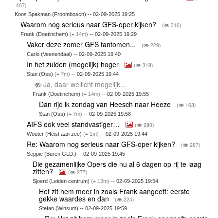
407)
Koos Spakman (Froombosch) -- 02-09-2025 19:25
Waarom nog serieus naar GFS-oper kijken?
(
310)
Frank (Doetinchem)
(
14m)
-- 02-09-2025 19:29
Vaker deze zomer GFS fantomen...
(
229)
Carlo (Veenendaal) -- 02-09-2025 19:40
In het zuiden (mogelijk) hoger
(
318)
Stan (Oss)
(
7m)
-- 02-09-2025 19:44
Ja, daar wellicht mogelijk...
Frank (Doetinchem)
(
14m)
-- 02-09-2025 19:55
Dan rijd ik zondag van Heesch naar Heeze
(
163)
Stan (Oss)
(
7m)
-- 02-09-2025 19:58
AIFS ook veel standvastiger…
(
280)
Wouter (Heist aan zee)
(
1m)
-- 02-09-2025 19:44
Re: Waarom nog serieus naar GFS-oper kijken?
(
267)
Seppie (Buren GLD.) -- 02-09-2025 19:45
Die gezamenlijke Opers die nu al 6 dagen op rij te laag
zitten?
(
277)
Sjoerd (Leiden centrum)
(
13m)
-- 02-09-2025 19:54
Het zit hem meer in zoals Frank aangeeft: eerste
gekke waardes en dan
(
224)
Stefan (Winsum) -- 02-09-2025 19:59