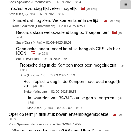
Koos Spakman (Froombosch) -- 02-09-2025 18:54
Tropische zondag lijkt zeker mogelijk
(
569)
Stan (Oss)
(
7m)
-- 02-09-2025 18:56
Ik moet dat nog zien. We komen later in de tijd.
(
486)
Koos Spakman (Froombosch) -- 02-09-2025 18:59
Records staan wel opvallend laag op 7 september
(
404)
Stan (Oss)
(
7m)
-- 02-09-2025 19:09
Geen enkel ander model komt zo hoog als GFS, zie hier
ICON:
(
293)
Stefan (Winsum) -- 02-09-2025 19:51
Tropische dag in de Kempen moet best mogelijk zijn
(
201)
Stan (Oss)
(
7m)
-- 02-09-2025 19:53
Re: Tropische dag in de Kempen moet best mogelijk
zijn
(
183)
Stefan (Winsum) -- 02-09-2025 19:56
Ja, waarden van 32-34C kan je gerust negeren
(
189)
Stan (Oss)
(
7m)
-- 02-09-2025 19:57
Oper op termijn flink stuk boven ensemblegemiddelde
(
407)
Koos Spakman (Froombosch) -- 02-09-2025 19:25
Waarom nog serieus naar GFS-oper kijken?
(
310)