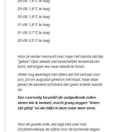
28-08: 1,4°C te laag
29-08: 1,8°C te laag
30-08: 1,9°C te laag
31-08: 1,8°C te laag
01-09: 0,7°C te laag
02-09: 0,5°C te laag
Hoor je verder niemand over, maar het mantra dat die
"gekke" Oper steeds met belachelijke temperaturen
komt, dat krijgen we maar steeds te horen.
Gister nog weerlegd met cijfers dat het verhaal voor
juni, juli en augustus gewoon niet klopt, maar daar
geven de eerdere schrijvers dan geen enkele reactie
op.
Een voormalig forumlid (de oudgediende zullen
weten wie ik bedoel), mocht graag zeggen "feiten
zijn giftig" en dat blijkt in deze maar weer eens.
Voor de goede orde, dat zegt niks over hoe
(on)betrouwbaar de cijfers voor de komende dagen