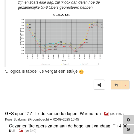
zijn en zoals elke dag, zal ik ook dan delen hoe de
gezamenlijke GFS Opers gepresteerd hebben.
"...logica is taboe" Je vergat een stukje
Tog
GFS oper 12Z. Tx de komende dagen. Warme run
(
1187)
Koos Spakman (Froombosch) -- 02-09-2025 18:45
Gezamenlijke opers zaten aan de hoge kant vandaag. T 14:00
uur
(
349)