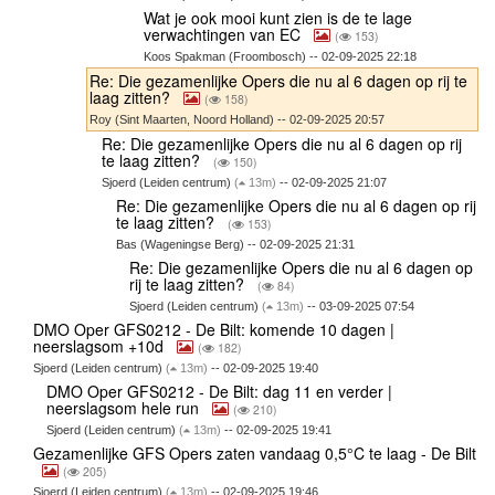
Wat je ook mooi kunt zien is de te lage
verwachtingen van EC
(
153)
Koos Spakman (Froombosch) -- 02-09-2025 22:18
Re: Die gezamenlijke Opers die nu al 6 dagen op rij te
laag zitten?
(
158)
Roy (Sint Maarten, Noord Holland) -- 02-09-2025 20:57
Re: Die gezamenlijke Opers die nu al 6 dagen op rij
te laag zitten?
(
150)
Sjoerd (Leiden centrum)
(
13m)
-- 02-09-2025 21:07
Re: Die gezamenlijke Opers die nu al 6 dagen op rij
te laag zitten?
(
153)
Bas (Wageningse Berg) -- 02-09-2025 21:31
Re: Die gezamenlijke Opers die nu al 6 dagen op
rij te laag zitten?
(
84)
Sjoerd (Leiden centrum)
(
13m)
-- 03-09-2025 07:54
DMO Oper GFS0212 - De Bilt: komende 10 dagen |
neerslagsom +10d
(
182)
Sjoerd (Leiden centrum)
(
13m)
-- 02-09-2025 19:40
DMO Oper GFS0212 - De Bilt: dag 11 en verder |
neerslagsom hele run
(
210)
Sjoerd (Leiden centrum)
(
13m)
-- 02-09-2025 19:41
Gezamenlijke GFS Opers zaten vandaag 0,5°C te laag - De Bilt
(
205)
Sjoerd (Leiden centrum)
(
13m)
-- 02-09-2025 19:46