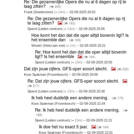
Re: Die gezamenlijke Opers die nu al 6 dagen op rij te
laag zitten?
(
205)
Frank (Doetinchem)
(
14m)
-- 02-09-2025 20:02
Re: Die gezamenlijke Opers die nu al 6 dagen op rij
te laag zitten?
(
193)
Sjoerd (Leiden centrum)
(
13m)
-- 02-09-2025 20:05
Hoe komt het dan dat die oper altijd bovenin ligt? Is
het ensemble dan
(
169)
Wouter (Heist aan zee)
(
1m)
-- 02-09-2025 20:21
Re: Hoe komt het dan dat die oper altijd bovenin
ligt? Is het ensemble
(
164)
Sjoerd (Leiden centrum)
(
13m)
-- 02-09-2025 20:50
Dat zijn jouw cijfers. GFS-oper scoort slecht.
(
232)
Koos Spakman (Froombosch) -- 02-09-2025 20:08
Re: Dat zijn jouw cijfers. GFS-oper scoort slecht.
(
217)
Sjoerd (Leiden centrum)
(
13m)
-- 02-09-2025 20:38
Ik heb heel duidelijk een andere mening.
(
175)
Koos Spakman (Froombosch) -- 02-09-2025 21:04
Re: Ik heb heel duidelijk een andere mening.
(
188)
Sjoerd (Leiden centrum)
(
13m)
-- 02-09-2025 21:21
Ik doe het nu exact 5 jaar.
(
164)
Koos Spakman (Froombosch) -- 02-09-2025 22:01