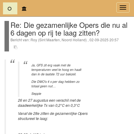
(current)
Toggl
navig
Re: Die gezamenlijke Opers die nu al
6 dagen op rij te laag zitten?
Bericht van: Roy (Sint Maarten, Noord Holland) , 02-09-2025 20:57
Ja, GFS zit erg vaak met de
temperaturen veel te hoog en haalt
dan in de laatste 72 uur bakzeil.
Die DMO’s 4 x per dag hebben zo
totaal geen nut…
Seppie
26 en 27 augustus een verschil met de
daadwerkelijke Tx van 0,2°C en 0,3°C
Vanaf de 28e zitten de gezamenlijke Opers
structureel te laag: