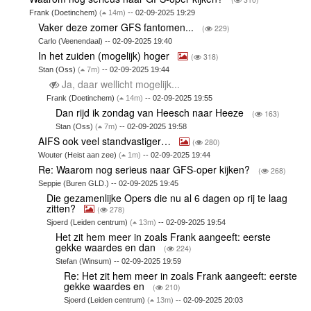
Frank (Doetinchem)
(
14m)
-- 02-09-2025 19:29
Vaker deze zomer GFS fantomen...
(
229)
Carlo (Veenendaal) -- 02-09-2025 19:40
In het zuiden (mogelijk) hoger
(
318)
Stan (Oss)
(
7m)
-- 02-09-2025 19:44
Ja, daar wellicht mogelijk...
Frank (Doetinchem)
(
14m)
-- 02-09-2025 19:55
Dan rijd ik zondag van Heesch naar Heeze
(
163)
Stan (Oss)
(
7m)
-- 02-09-2025 19:58
AIFS ook veel standvastiger…
(
280)
Wouter (Heist aan zee)
(
1m)
-- 02-09-2025 19:44
Re: Waarom nog serieus naar GFS-oper kijken?
(
268)
Seppie (Buren GLD.) -- 02-09-2025 19:45
Die gezamenlijke Opers die nu al 6 dagen op rij te laag
zitten?
(
278)
Sjoerd (Leiden centrum)
(
13m)
-- 02-09-2025 19:54
Het zit hem meer in zoals Frank aangeeft: eerste
gekke waardes en dan
(
224)
Stefan (Winsum) -- 02-09-2025 19:59
Re: Het zit hem meer in zoals Frank aangeeft: eerste
gekke waardes en
(
210)
Sjoerd (Leiden centrum)
(
13m)
-- 02-09-2025 20:03