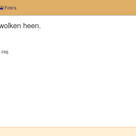
Foto's
 wolken heen.
t zag.