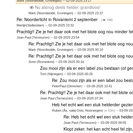
Mark (Noordwolde, Groningen) -- 02-09-2025 23:17
Nu alsnog deels helder, grandioos!
Mark (Noordwolde, Groningen) -- 02-09-2025 23:37
Re: Noorderlicht in Rovaniemi 2 september
(
196)
Martijn(Stellendam) -- 02-09-2025 23:32
Prachtig!! Zie je het daar ook met het blote oog nou minder fe
Jean Paul (Terneuzen) -- 02-09-2025 23:54
Re: Prachtig!! Zie je het daar ook met het blote oog nou
Mark (Noordwolde, Groningen) -- 03-09-2025 00:10
Re: Prachtig!! Zie je het daar ook met het blote oog nou
Sven (Rovaniemi) -- 03-09-2025 00:16
Zou mooi zijn als er een label zou bestaan (of
Tom (Nijmegen) -- 03-09-2025 00:28
Re: Zou mooi zijn als er een label zou be
PeterPaul (Deventer) -- 03-09-2025 10:41
Re: Prachtig!! Zie je het daar ook met het blote o
Jean Paul (Terneuzen) -- 03-09-2025 07:34
Heb het echt wel een stuk helderder gezie
Ruben (Ås, nabij Oslo, Noorwegen)
(
53m)
-- 03-09-20
Re: Heb het echt wel een stuk helde
Jean Paul (Terneuzen) -- 03-09-2025 09:05
Klopt zeker, het kan echt heel fel zij