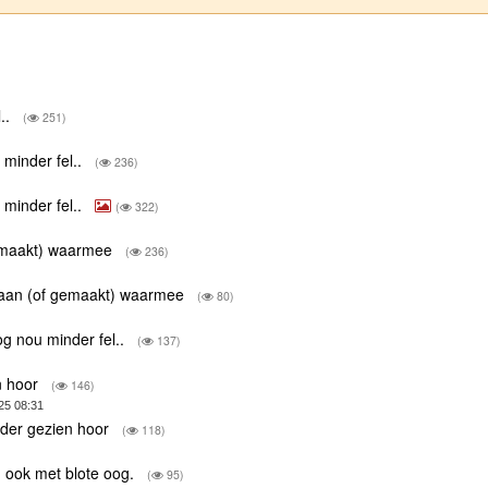
l..
(
251)
 minder fel..
(
236)
 minder fel..
(
322)
 gemaakt) waarmee
(
236)
staan (of gemaakt) waarmee
(
80)
og nou minder fel..
(
137)
n hoor
(
146)
25 08:31
rder gezien hoor
(
118)
n, ook met blote oog.
(
95)