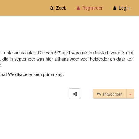
Zoek
Registreer
Login
 ook spectaculair. Die van 6/7 april was ook in de stad (waar ik niet
00, die in september was hier althans weer veel helderder en daar kon
.
vanaf Westkapelle toen prima zag.
Tog
antwoorden