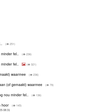
l..
(
251)
 minder fel..
(
236)
 minder fel..
(
321)
 gemaakt) waarmee
(
236)
staan (of gemaakt) waarmee
(
79)
og nou minder fel..
(
136)
n hoor
(
145)
25 08:31