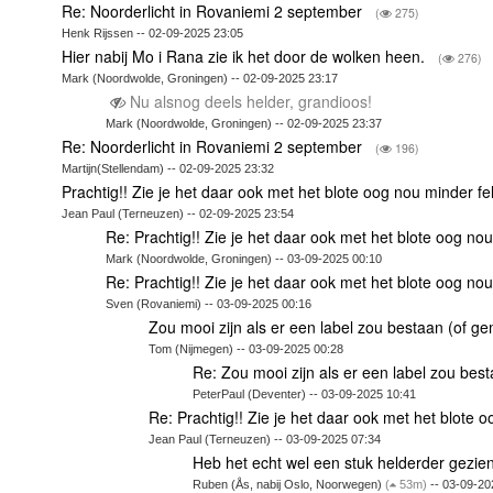
Re: Noorderlicht in Rovaniemi 2 september
(
275)
Henk Rijssen -- 02-09-2025 23:05
Hier nabij Mo i Rana zie ik het door de wolken heen.
(
276)
Mark (Noordwolde, Groningen) -- 02-09-2025 23:17
Nu alsnog deels helder, grandioos!
Mark (Noordwolde, Groningen) -- 02-09-2025 23:37
Re: Noorderlicht in Rovaniemi 2 september
(
196)
Martijn(Stellendam) -- 02-09-2025 23:32
Prachtig!! Zie je het daar ook met het blote oog nou minder fe
Jean Paul (Terneuzen) -- 02-09-2025 23:54
Re: Prachtig!! Zie je het daar ook met het blote oog nou
Mark (Noordwolde, Groningen) -- 03-09-2025 00:10
Re: Prachtig!! Zie je het daar ook met het blote oog nou
Sven (Rovaniemi) -- 03-09-2025 00:16
Zou mooi zijn als er een label zou bestaan (of
Tom (Nijmegen) -- 03-09-2025 00:28
Re: Zou mooi zijn als er een label zou be
PeterPaul (Deventer) -- 03-09-2025 10:41
Re: Prachtig!! Zie je het daar ook met het blote o
Jean Paul (Terneuzen) -- 03-09-2025 07:34
Heb het echt wel een stuk helderder gezie
Ruben (Ås, nabij Oslo, Noorwegen)
(
53m)
-- 03-09-20