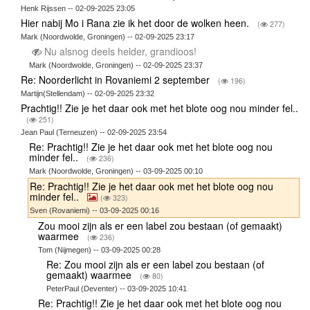
Henk Rijssen -- 02-09-2025 23:05
Hier nabij Mo i Rana zie ik het door de wolken heen.
(
277)
Mark (Noordwolde, Groningen) -- 02-09-2025 23:17
Nu alsnog deels helder, grandioos!
Mark (Noordwolde, Groningen) -- 02-09-2025 23:37
Re: Noorderlicht in Rovaniemi 2 september
(
196)
Martijn(Stellendam) -- 02-09-2025 23:32
Prachtig!! Zie je het daar ook met het blote oog nou minder fel..
(
251)
Jean Paul (Terneuzen) -- 02-09-2025 23:54
Re: Prachtig!! Zie je het daar ook met het blote oog nou
minder fel..
(
236)
Mark (Noordwolde, Groningen) -- 03-09-2025 00:10
Re: Prachtig!! Zie je het daar ook met het blote oog nou
minder fel..
(
323)
Sven (Rovaniemi) -- 03-09-2025 00:16
Zou mooi zijn als er een label zou bestaan (of gemaakt)
waarmee
(
236)
Tom (Nijmegen) -- 03-09-2025 00:28
Re: Zou mooi zijn als er een label zou bestaan (of
gemaakt) waarmee
(
80)
PeterPaul (Deventer) -- 03-09-2025 10:41
Re: Prachtig!! Zie je het daar ook met het blote oog nou