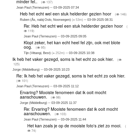
minder fel..
(
137)
Jean Paul (Terneuzen) -- 03-09-2025 07:34
Heb het echt wel een stuk helderder gezien hoor
(
146)
Ruben (Ås, nabij Oslo, Noorwegen)
(
53m)
-- 03-09-2025 08:31
Re: Heb het echt wel een stuk helderder gezien hoor
(
119)
Jean Paul (Terneuzen) -- 03-09-2025 09:05
Klopt zeker, het kan echt heel fel zijn, ook met blote
oog.
(
95)
Tijn (Vittangi, Best)
(
252m)
-- 03-09-2025 10:38
Ik heb het vaker gezegd, soms is het echt zo ook hier.
(
125)
Jorge (Middelburg) -- 03-09-2025 10:23
Re: Ik heb het vaker gezegd, soms is het echt zo ook hier.
(
101)
Jean Paul (Terneuzen) -- 03-09-2025 11:12
Ervaring? Mooiste fenomeen dat ik ooit mocht
aanschouwen.
(
98)
Jorge (Middelburg) -- 03-09-2025 11:37
Re: Ervaring? Mooiste fenomeen dat ik ooit mocht
aanschouwen.
(
103)
Jean Paul (Terneuzen) -- 03-09-2025 11:44
Het kan zoals je op de mooiste foto's ziet zo mooi.
(
74)