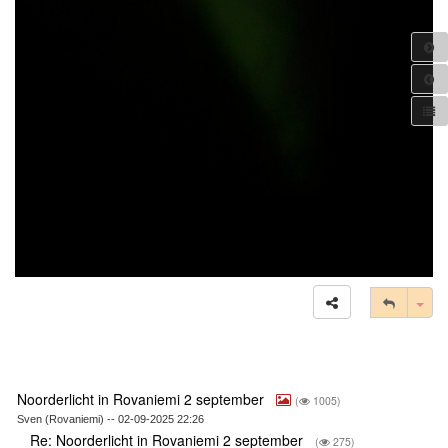
Tog
Noorderlicht in Rovaniemi 2 september
(
1005)
Sven (Rovaniemi) -- 02-09-2025 22:26
Re: Noorderlicht in Rovaniemi 2 september
(
275)