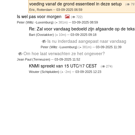
voeding vanaf de grond essentieel in deze setup
(
79
Eric, Rotterdam -- 03-09-2025 06:59
Is wel pas voor morgen
(
722)
Peter (Wiltz -Luxemburg)
(
381m)
-- 03-09-2025 08:59
Re: Zal voor vandaag bedoeld zijn afgaande op de tek
Bart (Oostakker)
(
10m)
-- 03-09-2025 09:18
Is nu inderdaad aangepast naar vandaag
Peter (Wiltz -Luxemburg)
(
381m)
-- 03-09-2025 11:39
Om hoe laat verwachten ze het ongeveer?
Jean Paul (Terneuzen) -- 03-09-2025 11:52
KNMI spreekt van 15 UTC/17 CEST
(
274)
Wouter (Schipluiden)
(
-2m)
-- 03-09-2025 12:23