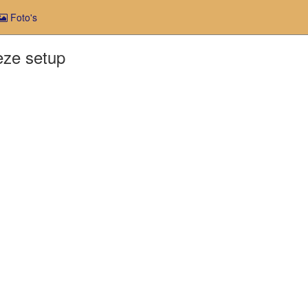
Foto's
eze setup