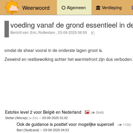
Weerwoord
(current)
Algemeen
Verdieping
voeding vanaf de grond essentieel in d
Bericht van: Eric, Rotterdam , 03-09-2025 06:59
omdat de shear vooral in de onderste lagen groot is.
Zeewind en restbewolking achter het warmtefront zijn dus verboden.
Estofex level 2 voor België en Nederland
(
2648)
Stefan (Wezep)
(
2m)
-- 03-09-2025 01:02
Ook de guidance is positief voor mogelijke supercell
(
1100)
Bart (Stuifzand) -- 03-09-2025 04:53