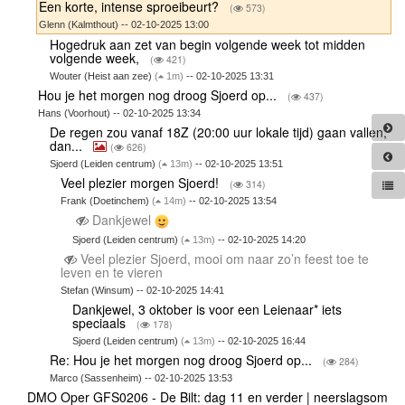
Een korte, intense sproeibeurt?
(
573)
Glenn (Kalmthout) -- 02-10-2025 13:00
Hogedruk aan zet van begin volgende week tot midden
volgende week,
(
421)
Wouter (Heist aan zee)
(
1m)
-- 02-10-2025 13:31
Hou je het morgen nog droog Sjoerd op...
(
437)
Hans (Voorhout) -- 02-10-2025 13:34
De regen zou vanaf 18Z (20:00 uur lokale tijd) gaan vallen,
dan...
(
626)
Sjoerd (Leiden centrum)
(
13m)
-- 02-10-2025 13:51
Veel plezier morgen Sjoerd!
(
314)
Frank (Doetinchem)
(
14m)
-- 02-10-2025 13:54
Dankjewel
Sjoerd (Leiden centrum)
(
13m)
-- 02-10-2025 14:20
Veel plezier Sjoerd, mooi om naar zo’n feest toe te
leven en te vieren
Stefan (Winsum) -- 02-10-2025 14:41
Dankjewel, 3 oktober is voor een Leienaar* iets
speciaals
(
178)
Sjoerd (Leiden centrum)
(
13m)
-- 02-10-2025 16:44
Re: Hou je het morgen nog droog Sjoerd op...
(
284)
Marco (Sassenheim) -- 02-10-2025 13:53
DMO Oper GFS0206 - De Bilt: dag 11 en verder | neerslagsom