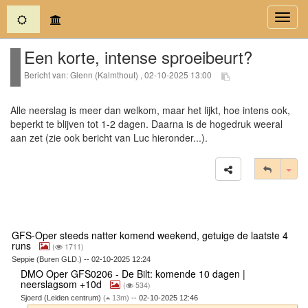
(current)
Toggl
navig
Een korte, intense sproeibeurt?
Bericht van: Glenn (Kalmthout) , 02-10-2025 13:00
Alle neerslag is meer dan welkom, maar het lijkt, hoe intens ook,
beperkt te blijven tot 1-2 dagen. Daarna is de hogedruk weeral
aan zet (zie ook bericht van Luc hieronder...).
Tog
GFS-Oper steeds natter komend weekend, getuige de laatste 4
runs
(
1711)
Seppie (Buren GLD.) -- 02-10-2025 12:24
DMO Oper GFS0206 - De Bilt: komende 10 dagen |
neerslagsom +10d
(
534)
Sjoerd (Leiden centrum)
(
13m)
-- 02-10-2025 12:46