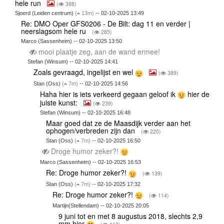
hele run
(
388)
Sjoerd (Leiden centrum)
(
13m)
-- 02-10-2025 13:49
Re: DMO Oper GFS0206 - De Bilt: dag 11 en verder |
neerslagsom hele ru
(
285)
Marco (Sassenheim) -- 02-10-2025 13:50
mooi plaatje zeg, aan de wand ermee!
Stefan (Winsum) -- 02-10-2025 14:41
Zoals gevraagd, ingelijst en wel
(
389)
Stan (Oss)
(
7m)
-- 02-10-2025 14:56
Haha hier is iets verkeerd gegaan geloof ik
hier de
juiste kunst:
(
239)
Stefan (Winsum) -- 02-10-2025 16:48
Maar goed dat ze de Maasdijk verder aan het
ophogen/verbreden zijn dan
(
220)
Stan (Oss)
(
7m)
-- 02-10-2025 16:50
Droge humor zeker?!
Marco (Sassenheim) -- 02-10-2025 16:53
Re: Droge humor zeker?!
(
139)
Stan (Oss)
(
7m)
-- 02-10-2025 17:32
Re: Droge humor zeker?!
(
114)
Martijn(Stellendam) -- 02-10-2025 20:05
9 juni tot en met 8 augustus 2018, slechts 2,9
mm hier