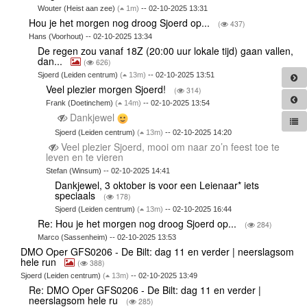
Wouter (Heist aan zee)
(
1m)
-- 02-10-2025 13:31
Hou je het morgen nog droog Sjoerd op...
(
437)
Hans (Voorhout) -- 02-10-2025 13:34
De regen zou vanaf 18Z (20:00 uur lokale tijd) gaan vallen,
dan...
(
626)
Sjoerd (Leiden centrum)
(
13m)
-- 02-10-2025 13:51
Veel plezier morgen Sjoerd!
(
314)
Frank (Doetinchem)
(
14m)
-- 02-10-2025 13:54
Dankjewel
Sjoerd (Leiden centrum)
(
13m)
-- 02-10-2025 14:20
Veel plezier Sjoerd, mooi om naar zo’n feest toe te
leven en te vieren
Stefan (Winsum) -- 02-10-2025 14:41
Dankjewel, 3 oktober is voor een Leienaar* iets
speciaals
(
178)
Sjoerd (Leiden centrum)
(
13m)
-- 02-10-2025 16:44
Re: Hou je het morgen nog droog Sjoerd op...
(
284)
Marco (Sassenheim) -- 02-10-2025 13:53
DMO Oper GFS0206 - De Bilt: dag 11 en verder | neerslagsom
hele run
(
388)
Sjoerd (Leiden centrum)
(
13m)
-- 02-10-2025 13:49
Re: DMO Oper GFS0206 - De Bilt: dag 11 en verder |
neerslagsom hele ru
(
285)