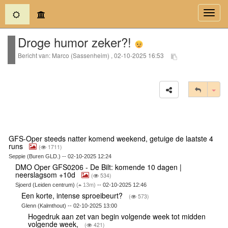
(current)
Toggl
navig
Droge humor zeker?!
Bericht van: Marco (Sassenheim) , 02-10-2025 16:53
Tog
GFS-Oper steeds natter komend weekend, getuige de laatste 4
runs
(
1711)
Seppie (Buren GLD.) -- 02-10-2025 12:24
DMO Oper GFS0206 - De Bilt: komende 10 dagen |
neerslagsom +10d
(
534)
Sjoerd (Leiden centrum)
(
13m)
-- 02-10-2025 12:46
Een korte, intense sproeibeurt?
(
573)
Glenn (Kalmthout) -- 02-10-2025 13:00
Hogedruk aan zet van begin volgende week tot midden
volgende week,
(
421)