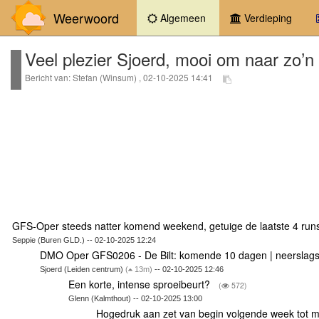
Weerwoord
(current)
Algemeen
Verdieping
Veel plezier Sjoerd, mooi om naar zo’n 
Bericht van: Stefan (Winsum) , 02-10-2025 14:41
GFS-Oper steeds natter komend weekend, getuige de laatste 4 ru
Seppie (Buren GLD.) -- 02-10-2025 12:24
DMO Oper GFS0206 - De Bilt: komende 10 dagen | neersla
Sjoerd (Leiden centrum)
(
13m)
-- 02-10-2025 12:46
Een korte, intense sproeibeurt?
(
572)
Glenn (Kalmthout) -- 02-10-2025 13:00
Hogedruk aan zet van begin volgende week tot 