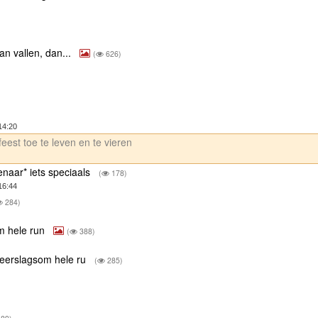
an vallen, dan...
(
626)
14:20
eest toe te leven en te vieren
enaar* iets speciaals
(
178)
16:44
284)
m hele run
(
388)
neerslagsom hele ru
(
285)