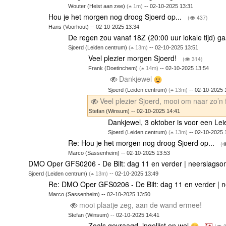
Wouter (Heist aan zee)
(
1m)
-- 02-10-2025 13:31
Hou je het morgen nog droog Sjoerd op...
(
437)
Hans (Voorhout) -- 02-10-2025 13:34
De regen zou vanaf 18Z (20:00 uur lokale tijd) ga
Sjoerd (Leiden centrum)
(
13m)
-- 02-10-2025 13:51
Veel plezier morgen Sjoerd!
(
314)
Frank (Doetinchem)
(
14m)
-- 02-10-2025 13:54
Dankjewel
Sjoerd (Leiden centrum)
(
13m)
-- 02-10-2025 
Veel plezier Sjoerd, mooi om naar zo’n f
Stefan (Winsum) -- 02-10-2025 14:41
Dankjewel, 3 oktober is voor een Lei
Sjoerd (Leiden centrum)
(
13m)
-- 02-10-2025 
Re: Hou je het morgen nog droog Sjoerd op...
(
Marco (Sassenheim) -- 02-10-2025 13:53
DMO Oper GFS0206 - De Bilt: dag 11 en verder | neerslagso
Sjoerd (Leiden centrum)
(
13m)
-- 02-10-2025 13:49
Re: DMO Oper GFS0206 - De Bilt: dag 11 en verder | 
Marco (Sassenheim) -- 02-10-2025 13:50
mooi plaatje zeg, aan de wand ermee!
Stefan (Winsum) -- 02-10-2025 14:41
Zoals gevraagd, ingelijst en wel