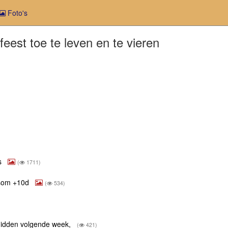
Foto's
feest toe te leven en te vieren
ns
(
1711)
gsom +10d
(
534)
midden volgende week,
(
421)