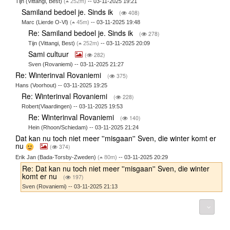
Tijn (Vittangi, Best)
(
252m)
-- 03-11-2025 19:21
Samiland bedoel je. Sinds ik
(
408)
Marc (Lierde O-Vl)
(
45m)
-- 03-11-2025 19:48
Re: Samiland bedoel je. Sinds ik
(
278)
Tijn (Vittangi, Best)
(
252m)
-- 03-11-2025 20:09
Sami cultuur
(
282)
Sven (Rovaniemi) -- 03-11-2025 21:27
Re: Winterinval Rovaniemi
(
375)
Hans (Voorhout) -- 03-11-2025 19:25
Re: Winterinval Rovaniemi
(
228)
Robert(Vlaardingen) -- 03-11-2025 19:53
Re: Winterinval Rovaniemi
(
140)
Hein (Rhoon/Schiedam) -- 03-11-2025 21:24
Dat kan nu toch niet meer ''misgaan'' Sven, die winter komt er
nu
(
374)
Erik Jan (Bada-Torsby-Zweden)
(
80m)
-- 03-11-2025 20:29
Re: Dat kan nu toch niet meer ''misgaan'' Sven, die winter
komt er nu
(
197)
Sven (Rovaniemi) -- 03-11-2025 21:13