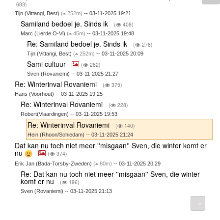
683)
Tijn (Vittangi, Best)
(
252m)
-- 03-11-2025 19:21
Samiland bedoel je. Sinds ik
(
408)
Marc (Lierde O-Vl)
(
45m)
-- 03-11-2025 19:48
Re: Samiland bedoel je. Sinds ik
(
278)
Tijn (Vittangi, Best)
(
252m)
-- 03-11-2025 20:09
Sami cultuur
(
282)
Sven (Rovaniemi) -- 03-11-2025 21:27
Re: Winterinval Rovaniemi
(
375)
Hans (Voorhout) -- 03-11-2025 19:25
Re: Winterinval Rovaniemi
(
228)
Robert(Vlaardingen) -- 03-11-2025 19:53
Re: Winterinval Rovaniemi
(
140)
Hein (Rhoon/Schiedam) -- 03-11-2025 21:24
Dat kan nu toch niet meer ''misgaan'' Sven, die winter komt er
nu
(
374)
Erik Jan (Bada-Torsby-Zweden)
(
80m)
-- 03-11-2025 20:29
Re: Dat kan nu toch niet meer ''misgaan'' Sven, die winter
komt er nu
(
196)
Sven (Rovaniemi) -- 03-11-2025 21:13