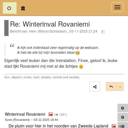
(current)
Toggl
navig
Re: Winterinval Rovaniemi
Bericht van: Hein (Rhoon/Schiedam) , 03-11-2025 21:24
Ik kijk ook inderdaad zeer regelmatig op de webcam.
Ik heb de site bij mijn favorieten staan
Eigenlijk veel leuker dan die treinstation, Finse, geloof ik, leuke
stad lijkt Rovaniemi mij met al die lichtjes
Sun, slippers, crows, cacti, cicades, camels and sandals.
Tog
Winterinval Rovaniemi
(
1241)
Sven (Rovaniemi) -- 03-11-2025 18:44
De pluim voor hier in het noorden van Zweeds-Lapland
(