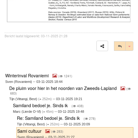
Bericht laatst bijgewerkt: 03-11-2025 21:28
Tog
Winterinval Rovaniemi
(
1241)
Sven (Rovaniemi) -- 03-11-2025 18:44
De pluim voor hier in het noorden van Zweeds-Lapland
(
683)
Tijn (Vittangi, Best)
(
252m)
-- 03-11-2025 19:21
Samiland bedoel je. Sinds ik
(
408)
Marc (Lierde O-Vl)
(
45m)
-- 03-11-2025 19:48
Re: Samiland bedoel je. Sinds ik
(
278)
Tijn (Vittangi, Best)
(
252m)
-- 03-11-2025 20:09
Sami cultuur
(
283)
Sven (Rovaniemi) -- 03-11-2025 21:27