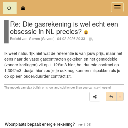
(current)
Toggl
navig
Re: Die gasrekening is wel echt een
obsessie in NL precies?
Bericht van: Steven (Gavere) , 04-02-2026 20:33
Ik weet natuurlijk niet wat de referentie is van jouw prijs, maar net
eens naar de vaste gascontracten gekeken en het gemiddelde
(zonder kortingen) zit op 1.12€/m3 hier, het duurste contract op
1.30€/m3, dusja, hier zou je je ook nog kunnen mispakken als je
op op een ouder/duurder contract zit.
The models can stay bullish on snow and cold longer than you can stay hopeful.
Tog
Woonplaats bepaalt energie rekening?
(
1108)