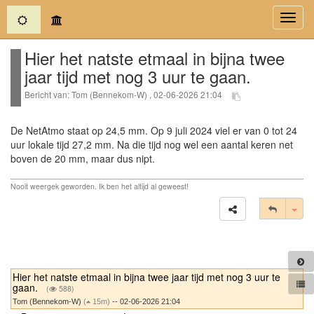
(current)
Toggl
navig
Hier het natste etmaal in bijna twee
jaar tijd met nog 3 uur te gaan.
Bericht van: Tom (Bennekom-W) , 02-06-2026 21:04
De NetAtmo staat op 24,5 mm. Op 9 juli 2024 viel er van 0 tot 24
uur lokale tijd 27,2 mm. Na die tijd nog wel een aantal keren net
boven de 20 mm, maar dus nipt.
Nooit weergek geworden. Ik ben het altijd al geweest!
Tog
Hier het natste etmaal in bijna twee jaar tijd met nog 3 uur te
gaan.
(
588)
Tom (Bennekom-W)
(
15m)
-- 02-06-2026 21:04