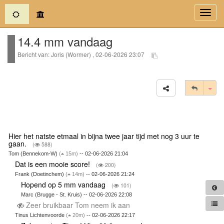
(current)
Toggl
navig
14.4 mm vandaag
Bericht van: Joris (Wormer) , 02-06-2026 23:07
Tog
Hier het natste etmaal in bijna twee jaar tijd met nog 3 uur te
gaan.
(
588)
Tom (Bennekom-W)
(
15m)
-- 02-06-2026 21:04
Dat is een mooie score!
(
200)
Frank (Doetinchem)
(
14m)
-- 02-06-2026 21:24
Hopend op 5 mm vandaag
(
101)
Marc (Brugge - St. Kruis) -- 02-06-2026 22:08
Zeer bruikbaar Tom neem ik aan
Tinus Lichtenvoorde
(
20m)
-- 02-06-2026 22:17