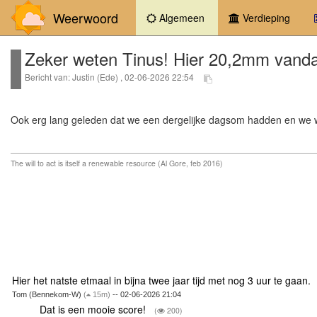
Weerwoord
(current)
Algemeen
Verdieping
Zeker weten Tinus! Hier 20,2mm vand
Bericht van: Justin (Ede) , 02-06-2026 22:54
Ook erg lang geleden dat we een dergelijke dagsom hadden en we w
The will to act is itself a renewable resource (Al Gore, feb 2016)
Hier het natste etmaal in bijna twee jaar tijd met nog 3 uur te gaan.
Tom (Bennekom-W)
(
15m)
-- 02-06-2026 21:04
Dat is een mooie score!
(
200)