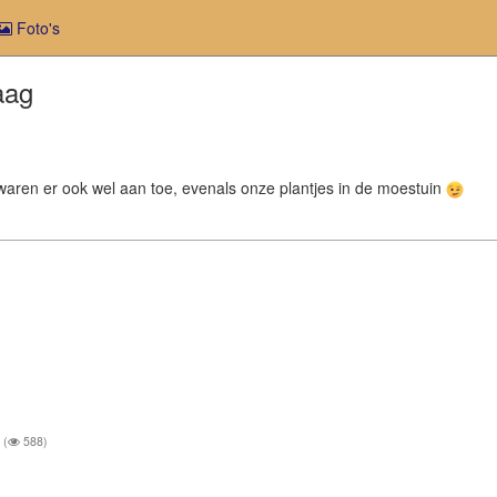
Foto's
aag
aren er ook wel aan toe, evenals onze plantjes in de moestuin
(
588)