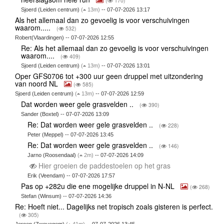
(
170)
Sjoerd (Leiden centrum)
(
13m)
-- 07-07-2026 13:17
Als het allemaal dan zo gevoelig is voor verschuivingen
waarom.....
(
532)
Robert(Vlaardingen) -- 07-07-2026 12:55
Re: Als het allemaal dan zo gevoelig is voor verschuivingen
waarom....
(
409)
Sjoerd (Leiden centrum)
(
13m)
-- 07-07-2026 13:01
Oper GFS0706 tot +300 uur geen druppel met uitzondering
van noord NL
(
585)
Sjoerd (Leiden centrum)
(
13m)
-- 07-07-2026 12:59
Dat worden weer gele grasvelden ..
(
390)
Sander (Boxtel) -- 07-07-2026 13:09
Re: Dat worden weer gele grasvelden ..
(
228)
Peter (Meppel) -- 07-07-2026 13:45
Re: Dat worden weer gele grasvelden ..
(
146)
Jarno (Roosendaal)
(
2m)
-- 07-07-2026 14:09
Hier groeien de paddestoelen op het gras
Erik (Veendam) -- 07-07-2026 17:57
Pas op +282u die ene mogelijke druppel in N-NL
(
268)
Stefan (Winsum) -- 07-07-2026 14:36
Re: Hoeft niet... Dagelijks net tropisch zoals gisteren is perfect.
(
305)