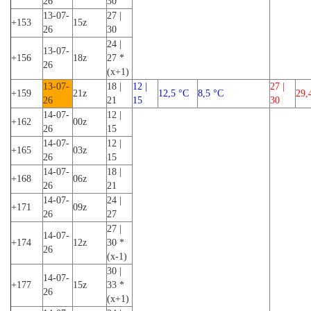
26
30
13-07-
27 |
+153
15z
26
30
24 |
13-07-
+156
18z
27 *
26
(x+1)
13-07-
18 |
12 |
27 |
+159
21z
12,5 °C
8,5 °C
29,
26
21
15
30
14-07-
12 |
+162
00z
26
15
14-07-
12 |
+165
03z
26
15
14-07-
18 |
+168
06z
26
21
14-07-
24 |
+171
09z
26
27
27 |
14-07-
+174
12z
30 *
26
(x-1)
30 |
14-07-
+177
15z
33 *
26
(x+1)