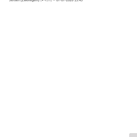
Jeroen (Zwevegem)
(
41m)
-- 07-07-2026 13:45