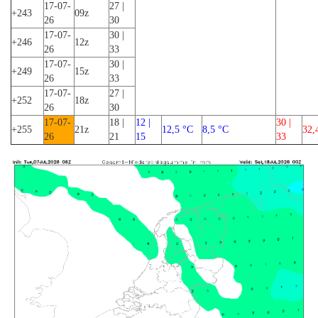
17-07-
27 |
+243
09z
26
30
17-07-
30 |
+246
12z
26
33
17-07-
30 |
+249
15z
26
33
17-07-
27 |
+252
18z
26
30
17-07-
18 |
12 |
30 |
+255
21z
12,5 °C
8,5 °C
32,
26
21
15
33