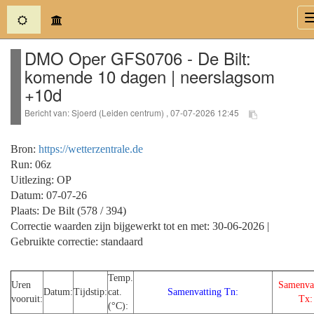
(current)
DMO Oper GFS0706 - De Bilt:
komende 10 dagen | neerslagsom
+10d
Bericht van: Sjoerd (Leiden centrum) , 07-07-2026 12:45
Bron:
https://wetterzentrale.de
Run: 06z
Uitlezing: OP
Datum: 07-07-26
Plaats: De Bilt (578 / 394)
Correctie waarden zijn bijgewerkt tot en met: 30-06-2026 |
Gebruikte correctie: standaard
Temp.
Uren
Samenva
Datum:
Tijdstip:
cat.
Samenvatting Tn:
vooruit:
Tx:
(°C):