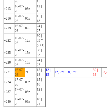
26
15
16-07-
12 |
+213
03z
26
15
16-07-
15 |
+216
06z
26
18
16-07-
24 |
+219
09z
26
27
30 |
16-07-
+222
12z
33 *
26
(x+1)
16-07-
30 |
+225
15z
26
33
16-07-
24 |
+228
18z
26
27
16-07-
15 |
12 |
30 |
+231
21z
12,5 °C
8,5 °C
32,
26
18
15
33
17-07-
15 |
+234
00z
26
18
17-07-
12 |
+237
03z
26
15
17-07-
18 |
+240
06z
26
21