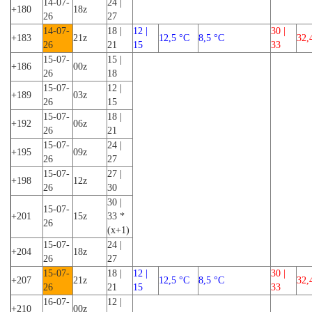
14-07-
24 |
+180
18z
26
27
14-07-
18 |
12 |
30 |
+183
21z
12,5 °C
8,5 °C
32,
26
21
15
33
15-07-
15 |
+186
00z
26
18
15-07-
12 |
+189
03z
26
15
15-07-
18 |
+192
06z
26
21
15-07-
24 |
+195
09z
26
27
15-07-
27 |
+198
12z
26
30
30 |
15-07-
+201
15z
33 *
26
(x+1)
15-07-
24 |
+204
18z
26
27
15-07-
18 |
12 |
30 |
+207
21z
12,5 °C
8,5 °C
32,
26
21
15
33
16-07-
12 |
+210
00z