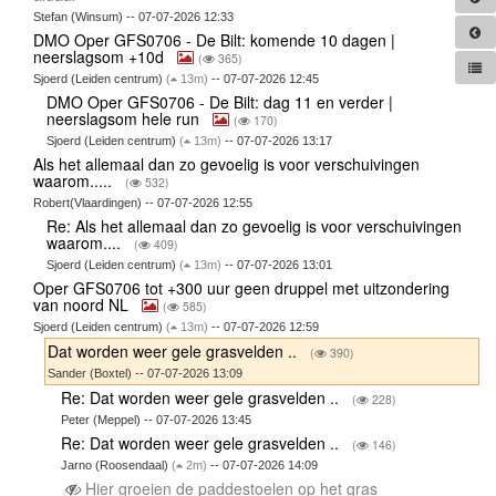
Stefan (Winsum) -- 07-07-2026 12:33
DMO Oper GFS0706 - De Bilt: komende 10 dagen |
neerslagsom +10d
(
365)
Sjoerd (Leiden centrum)
(
13m)
-- 07-07-2026 12:45
DMO Oper GFS0706 - De Bilt: dag 11 en verder |
neerslagsom hele run
(
170)
Sjoerd (Leiden centrum)
(
13m)
-- 07-07-2026 13:17
Als het allemaal dan zo gevoelig is voor verschuivingen
waarom.....
(
532)
Robert(Vlaardingen) -- 07-07-2026 12:55
Re: Als het allemaal dan zo gevoelig is voor verschuivingen
waarom....
(
409)
Sjoerd (Leiden centrum)
(
13m)
-- 07-07-2026 13:01
Oper GFS0706 tot +300 uur geen druppel met uitzondering
van noord NL
(
585)
Sjoerd (Leiden centrum)
(
13m)
-- 07-07-2026 12:59
Dat worden weer gele grasvelden ..
(
390)
Sander (Boxtel) -- 07-07-2026 13:09
Re: Dat worden weer gele grasvelden ..
(
228)
Peter (Meppel) -- 07-07-2026 13:45
Re: Dat worden weer gele grasvelden ..
(
146)
Jarno (Roosendaal)
(
2m)
-- 07-07-2026 14:09
Hier groeien de paddestoelen op het gras