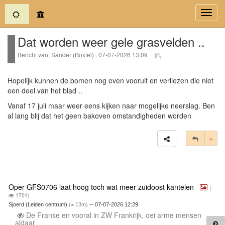
(current)
Toggl
navig
Dat worden weer gele grasvelden ..
Bericht van: Sander (Boxtel) , 07-07-2026 13:09
Hopelijk kunnen de bomen nog even vooruit en verliezen die niet
een deel van het blad ..
Vanaf 17 juli maar weer eens kijken naar mogelijke neerslag. Ben
al lang blij dat het geen bakoven omstandigheden worden
Tog
Oper GFS0706 laat hoog toch wat meer zuidoost kantelen
(
1701)
Sjoerd (Leiden centrum)
(
13m)
-- 07-07-2026 12:29
De Franse en vooral in ZW Frankrijk, oei arme mensen
aldaar