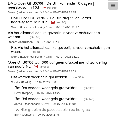
DMO Oper GFS0706 - De Bilt: komende 10 dagen |
neerslagsom +10d
(
365)
Sjoerd (Leiden centrum)
(
13m)
-- 07-07-2026 12:45
DMO Oper GFS0706 - De Bilt: dag 11 en verder |
neerslagsom hele run
(
170)
Sjoerd (Leiden centrum)
(
13m)
-- 07-07-2026 13:17
Als het allemaal dan zo gevoelig is voor verschuivingen
waarom.....
(
532)
Robert(Vlaardingen) -- 07-07-2026 12:55
Re: Als het allemaal dan zo gevoelig is voor verschuivingen
waarom....
(
409)
Sjoerd (Leiden centrum)
(
13m)
-- 07-07-2026 13:01
Oper GFS0706 tot +300 uur geen druppel met uitzondering
van noord NL
(
585)
Sjoerd (Leiden centrum)
(
13m)
-- 07-07-2026 12:59
Dat worden weer gele grasvelden ..
(
389)
Sander (Boxtel) -- 07-07-2026 13:09
Re: Dat worden weer gele grasvelden ..
(
228)
Peter (Meppel) -- 07-07-2026 13:45
Re: Dat worden weer gele grasvelden ..
(
146)
Jarno (Roosendaal)
(
2m)
-- 07-07-2026 14:09
Hier groeien de paddestoelen op het gras
Erik (Veendam) -- 07-07-2026 17:57