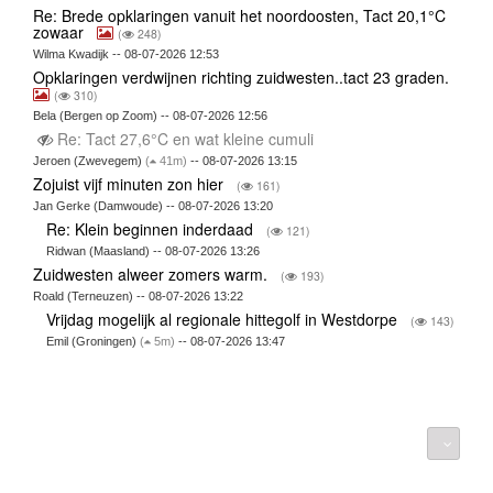
Re: Brede opklaringen vanuit het noordoosten, Tact 20,1°C
zowaar
(
248)
Wilma Kwadijk -- 08-07-2026 12:53
Opklaringen verdwijnen richting zuidwesten..tact 23 graden.
(
310)
Bela (Bergen op Zoom) -- 08-07-2026 12:56
Re: Tact 27,6°C en wat kleine cumuli
Jeroen (Zwevegem)
(
41m)
-- 08-07-2026 13:15
Zojuist vijf minuten zon hier
(
161)
Jan Gerke (Damwoude) -- 08-07-2026 13:20
Re: Klein beginnen inderdaad
(
121)
Ridwan (Maasland) -- 08-07-2026 13:26
Zuidwesten alweer zomers warm.
(
193)
Roald (Terneuzen) -- 08-07-2026 13:22
Vrijdag mogelijk al regionale hittegolf in Westdorpe
(
143)
Emil (Groningen)
(
5m)
-- 08-07-2026 13:47