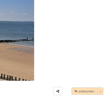
Tog
antwoorden