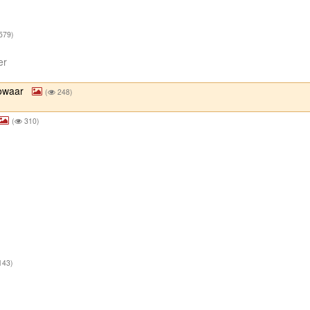
579)
ter
zowaar
(
248)
(
310)
143)