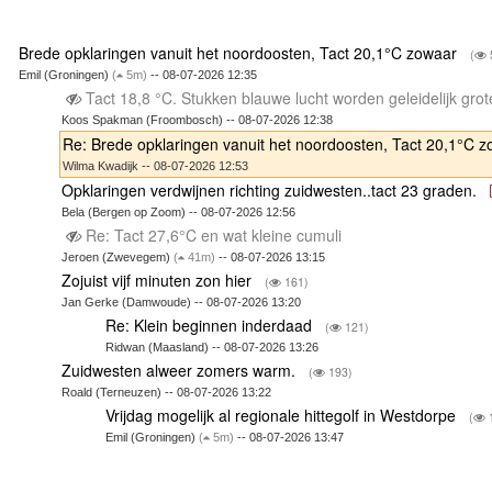
Brede opklaringen vanuit het noordoosten, Tact 20,1°C zowaar
(
Emil (Groningen)
(
5m)
-- 08-07-2026 12:35
Tact 18,8 °C. Stukken blauwe lucht worden geleidelijk gro
Koos Spakman (Froombosch) -- 08-07-2026 12:38
Re: Brede opklaringen vanuit het noordoosten, Tact 20,1°C 
Wilma Kwadijk -- 08-07-2026 12:53
Opklaringen verdwijnen richting zuidwesten..tact 23 graden.
Bela (Bergen op Zoom) -- 08-07-2026 12:56
Re: Tact 27,6°C en wat kleine cumuli
Jeroen (Zwevegem)
(
41m)
-- 08-07-2026 13:15
Zojuist vijf minuten zon hier
(
161)
Jan Gerke (Damwoude) -- 08-07-2026 13:20
Re: Klein beginnen inderdaad
(
121)
Ridwan (Maasland) -- 08-07-2026 13:26
Zuidwesten alweer zomers warm.
(
193)
Roald (Terneuzen) -- 08-07-2026 13:22
Vrijdag mogelijk al regionale hittegolf in Westdorpe
(
Emil (Groningen)
(
5m)
-- 08-07-2026 13:47