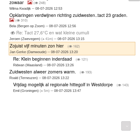
zowaar
(
248)
Wilma Kwadijk -- 08-07-2026 12:53
Opklaringen verdwijnen richting zuidwesten..tact 23 graden.
(
310)
Bela (Bergen op Zoom) -- 08-07-2026 12:56
Re: Tact 27,6°C en wat kleine cumuli
Jeroen (Zwevegem)
(
41m)
-- 08-07-2026 13:15
Zojuist vijf minuten zon hier
(
162)
Jan Gerke (Damwoude) -- 08-07-2026 13:20
Re: Klein beginnen inderdaad
(
121)
Ridwan (Maasland) -- 08-07-2026 13:26
Zuidwesten alweer zomers warm.
(
193)
Roald (Terneuzen) -- 08-07-2026 13:22
Vrijdag mogelijk al regionale hittegolf in Westdorpe
(
143)
Emil (Groningen)
(
5m)
-- 08-07-2026 13:47