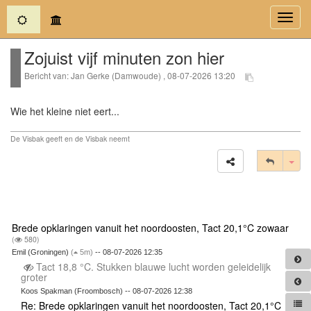
(current)
Toggl
navig
Zojuist vijf minuten zon hier
Bericht van: Jan Gerke (Damwoude) , 08-07-2026 13:20
Wie het kleine niet eert...
De Visbak geeft en de Visbak neemt
Tog
Brede opklaringen vanuit het noordoosten, Tact 20,1°C zowaar
(
580)
Emil (Groningen)
(
5m)
-- 08-07-2026 12:35
Tact 18,8 °C. Stukken blauwe lucht worden geleidelijk
groter
Koos Spakman (Froombosch) -- 08-07-2026 12:38
Re: Brede opklaringen vanuit het noordoosten, Tact 20,1°C