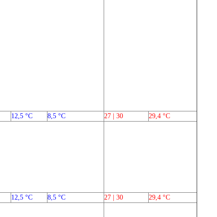
12,5 °C
8,5 °C
27 | 30
29,4 °C
12,5 °C
8,5 °C
27 | 30
29,4 °C