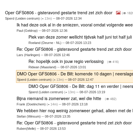
Oper GFS0806 - gisteravond gestarte trend zet zich door
(
182
Sjoerd (Leiden centrum)
(
13m)
-- 08-07-2026 12:34
Ik had deze ook al in de smiezen, vooral omdat volgende w
Paul (Geldrop) -- 08-07-2026 12:36
Piek van deze zomer wellicht tijdvak half juni tot half juli
Roeland (Deurne - NL) -- 08-07-2026 13:23
Re: Oper GFS0806 - gisteravond gestarte trend zet zich doo
Lars (Harlingen) -- 08-07-2026 12:46
Re: hopelijk ook in jouw regio verlossing
(
416)
Ridwan (Maasland) -- 08-07-2026 13:01
DMO Oper GFS0806 - De Bilt: komende 10 dagen | neersla
Sjoerd (Leiden centrum)
(
13m)
-- 08-07-2026 12:47
DMO Oper GFS0806 - De Bilt: dag 11 en verder | neer
Sjoerd (Leiden centrum)
(
13m)
-- 08-07-2026 13:19
Bijna niemand is zomerweer zat, wel die hitte
(
482)
Frank (Doetinchem)
(
14m)
-- 08-07-2026 13:18
We hebben hier nog weinig zomerweer gehad, alleen met de 
Stefan (Winsum) -- 08-07-2026 13:35
Re: Oper GFS0806 - gisteravond gestarte trend zet zich doo
Ruben(Melle) -- 08-07-2026 13:53