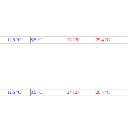
12,5 °C
8,5 °C
27 | 30
29,4 °C
12,5 °C
8,5 °C
24 | 27
26,4 °C