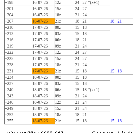
+198
16-07-26
12z
24 | 27 *(x+1)
+201
16-07-26
15z
24 | 27
+204
16-07-26
18z
21 | 24
+207
16-07-26
21z
18 | 21
18 | 21
+210
17-07-26
00z
15 | 18
+213
17-07-26
03z
15 | 18
+216
17-07-26
06z
18 | 21
+219
17-07-26
09z
21 | 24
+222
17-07-26
12z
24 | 27
+225
17-07-26
15z
24 | 27
+228
17-07-26
18z
21 | 24
+231
17-07-26
21z
15 | 18
15 | 18
+234
18-07-26
00z
15 | 18
+237
18-07-26
03z
15 | 18
+240
18-07-26
06z
15 | 18 *(x+1)
+243
18-07-26
09z
21 | 24
+246
18-07-26
12z
21 | 24
+249
18-07-26
15z
21 | 24
+252
18-07-26
18z
18 | 21
+255
18-07-26
21z
15 | 18
15 | 18