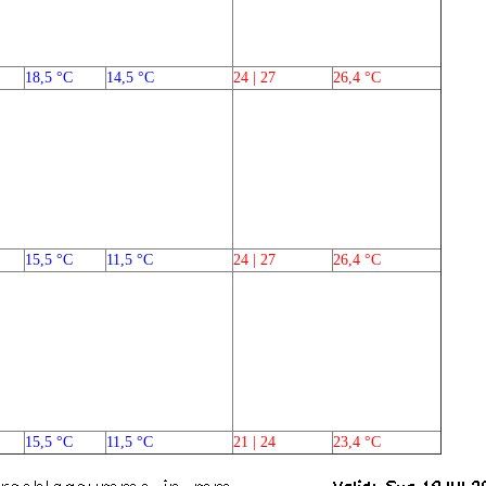
18,5 °C
14,5 °C
24 | 27
26,4 °C
15,5 °C
11,5 °C
24 | 27
26,4 °C
15,5 °C
11,5 °C
21 | 24
23,4 °C