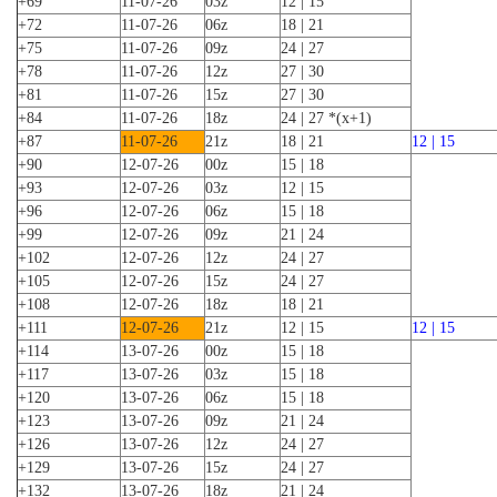
+69
11-07-26
03z
12 | 15
+72
11-07-26
06z
18 | 21
+75
11-07-26
09z
24 | 27
+78
11-07-26
12z
27 | 30
+81
11-07-26
15z
27 | 30
+84
11-07-26
18z
24 | 27 *(x+1)
+87
11-07-26
21z
18 | 21
12 | 15
+90
12-07-26
00z
15 | 18
+93
12-07-26
03z
12 | 15
+96
12-07-26
06z
15 | 18
+99
12-07-26
09z
21 | 24
+102
12-07-26
12z
24 | 27
+105
12-07-26
15z
24 | 27
+108
12-07-26
18z
18 | 21
+111
12-07-26
21z
12 | 15
12 | 15
+114
13-07-26
00z
15 | 18
+117
13-07-26
03z
15 | 18
+120
13-07-26
06z
15 | 18
+123
13-07-26
09z
21 | 24
+126
13-07-26
12z
24 | 27
+129
13-07-26
15z
24 | 27
+132
13-07-26
18z
21 | 24