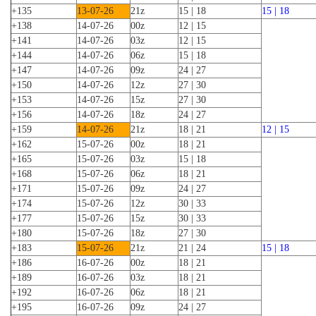
+135
13-07-26
21z
15 | 18
15 | 18
+138
14-07-26
00z
12 | 15
+141
14-07-26
03z
12 | 15
+144
14-07-26
06z
15 | 18
+147
14-07-26
09z
24 | 27
+150
14-07-26
12z
27 | 30
+153
14-07-26
15z
27 | 30
+156
14-07-26
18z
24 | 27
+159
14-07-26
21z
18 | 21
12 | 15
+162
15-07-26
00z
18 | 21
+165
15-07-26
03z
15 | 18
+168
15-07-26
06z
18 | 21
+171
15-07-26
09z
24 | 27
+174
15-07-26
12z
30 | 33
+177
15-07-26
15z
30 | 33
+180
15-07-26
18z
27 | 30
+183
15-07-26
21z
21 | 24
15 | 18
+186
16-07-26
00z
18 | 21
+189
16-07-26
03z
18 | 21
+192
16-07-26
06z
18 | 21
+195
16-07-26
09z
24 | 27