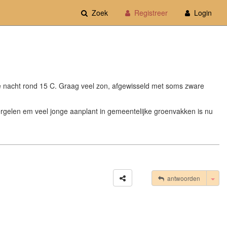
Zoek
Registreer
Login
e nacht rond 15 C. Graag veel zon, afgewisseld met soms zware
t vergelen em veel jonge aanplant in gemeentelijke groenvakken is nu
Tog
antwoorden