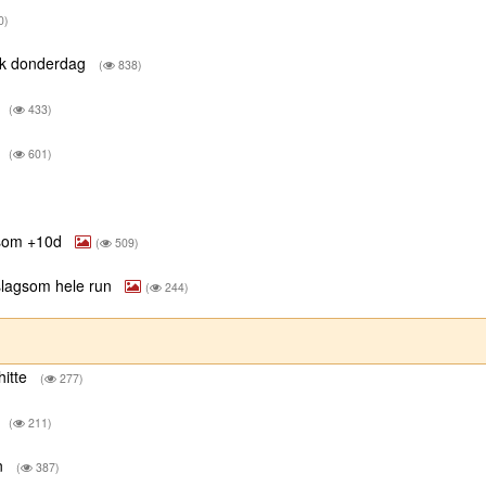
0)
eek donderdag
(
838)
(
433)
r
(
601)
gsom +10d
(
509)
slagsom hele run
(
244)
hitte
(
277)
r
(
211)
en
(
387)