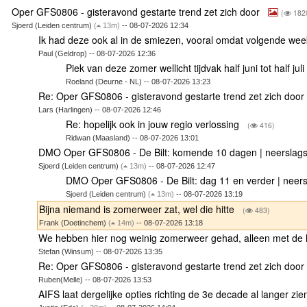
Oper GFS0806 - gisteravond gestarte trend zet zich door
(
182
Sjoerd (Leiden centrum)
(
13m)
-- 08-07-2026 12:34
Ik had deze ook al in de smiezen, vooral omdat volgende w
Paul (Geldrop) -- 08-07-2026 12:36
Piek van deze zomer wellicht tijdvak half juni tot half juli
Roeland (Deurne - NL) -- 08-07-2026 13:23
Re: Oper GFS0806 - gisteravond gestarte trend zet zich doo
Lars (Harlingen) -- 08-07-2026 12:46
Re: hopelijk ook in jouw regio verlossing
(
416)
Ridwan (Maasland) -- 08-07-2026 13:01
DMO Oper GFS0806 - De Bilt: komende 10 dagen | neersla
Sjoerd (Leiden centrum)
(
13m)
-- 08-07-2026 12:47
DMO Oper GFS0806 - De Bilt: dag 11 en verder | neer
Sjoerd (Leiden centrum)
(
13m)
-- 08-07-2026 13:19
Bijna niemand is zomerweer zat, wel die hitte
(
483)
Frank (Doetinchem)
(
14m)
-- 08-07-2026 13:18
We hebben hier nog weinig zomerweer gehad, alleen met de 
Stefan (Winsum) -- 08-07-2026 13:35
Re: Oper GFS0806 - gisteravond gestarte trend zet zich doo
Ruben(Melle) -- 08-07-2026 13:53
AIFS laat dergelijke opties richting de 3e decade al langer zi