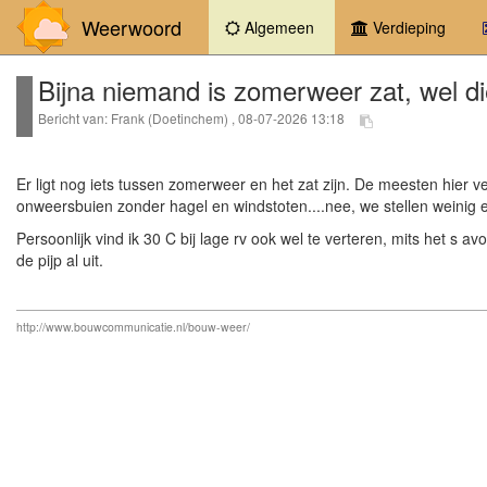
Weerwoord
(current)
Algemeen
Verdieping
Bijna niemand is zomerweer zat, wel die
Bericht van: Frank (Doetinchem) , 08-07-2026 13:18
Er ligt nog iets tussen zomerweer en het zat zijn. De meesten hie
onweersbuien zonder hagel en windstoten....nee, we stellen weinig e
Persoonlijk vind ik 30 C bij lage rv ook wel te verteren, mits het s 
de pijp al uit.
http://www.bouwcommunicatie.nl/bouw-weer/