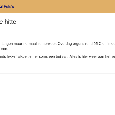
Foto's
 hitte
r verlangen maar normaal zomerweer. Overdag ergens rond 25 C en in d
isen.
avonds lekker afkoelt en er soms een bui valt. Alles is hier weer aan he