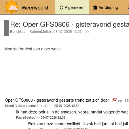
Weerwoord
(current)
Algemeen
Verdieping
Re: Oper GFS0806 - gisteravond gestar
Bericht van: Ruben(Melle) , 08-07-2026 13:53
Mooiste bericht van deze week
Oper GFS0806 - gisteravond gestarte trend zet zich door
(
182
Sjoerd (Leiden centrum)
(
13m)
-- 08-07-2026 12:34
Ik had deze ook al in de smiezen, vooral omdat volgende w
Paul (Geldrop) -- 08-07-2026 12:36
Piek van deze zomer wellicht tijdvak half juni tot half juli