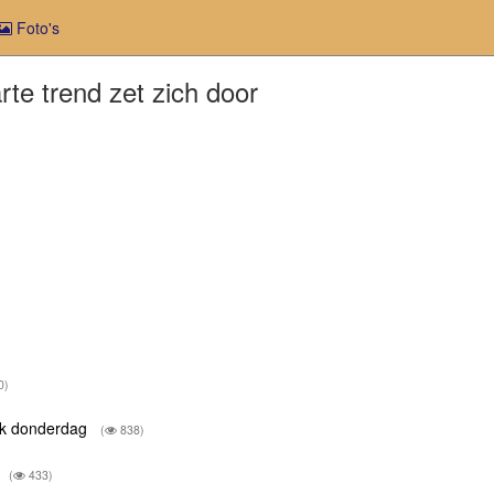
Foto's
te trend zet zich door
0)
eek donderdag
(
838)
(
433)