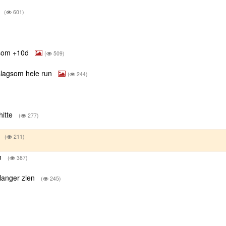
r
(
601)
gsom +10d
(
509)
slagsom hele run
(
244)
hitte
(
277)
r
(
211)
en
(
387)
 langer zien
(
245)