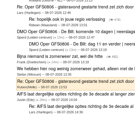
Roeland (Deurne - NL) -- 08-07-2026 13:23
Re: Oper GFS0806 - gisteravond gestarte trend zet zich doo
Lars (Harlingen) -- 08-07-2026 12:46
Re: hopelijk ook in jouw regio verlossing
(
416)
Ridwan (Maasland) -- 08-07-2026 13:01
DMO Oper GFS0806 - De Bilt: komende 10 dagen | neersla
Sjoerd (Leiden centrum)
(
13m)
-- 08-07-2026 12:47
DMO Oper GFS0806 - De Bilt: dag 11 en verder | neer
Sjoerd (Leiden centrum)
(
13m)
-- 08-07-2026 13:19
Bijna niemand is zomerweer zat, wel die hitte
(
482)
Frank (Doetinchem)
(
14m)
-- 08-07-2026 13:18
We hebben hier nog weinig zomerweer gehad, alleen met de 
Stefan (Winsum) -- 08-07-2026 13:35
Re: Oper GFS0806 - gisteravond gestarte trend zet zich doo
Ruben(Melle) -- 08-07-2026 13:53
AIFS laat dergelijke opties richting de 3e decade al langer zi
Justin (Ede)
(
28m)
-- 08-07-2026 14:04
Re: AIFS laat dergelijke opties richting de 3e decade al
Lars (Harlingen) -- 08-07-2026 14:36