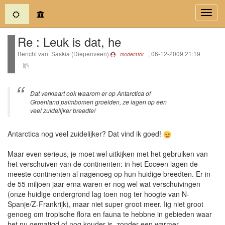
(current)
Toggl
navig
Re : Leuk is dat, he
Bericht van: Saskia (Diepenveen)
, 06-12-2009 21:19
- moderator -
Dat verklaart ook waarom er op Antarctica of
Groenland palmbomen groeiden, ze lagen op een
veel zuidelijker breedte!
Antarctica nog veel zuidelijker? Dat vind ik goed!
Maar even serieus, je moet wel uitkijken met het gebruiken van
het verschuiven van de continenten: in het Eoceen lagen de
meeste continenten al nagenoeg op hun huidige breedten. Er in
de 55 miljoen jaar erna waren er nog wel wat verschuivingen
(onze huidige ondergrond lag toen nog ter hoogte van N-
Spanje/Z-Frankrijk), maar niet super groot meer. Iig niet groot
genoeg om tropische flora en fauna te hebbne in gebieden waar
het nu gematigd of nog kouder is, zonder een warmer