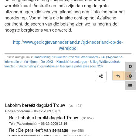
wereldklimaat. Australie en India zijn dan nog de grote
uitzonderingen, die schoven allebei nog een flink eind naar het
noorden op. Vooral India die knalde echt op het Aziatische
continent, de sporen van die botsing zien we nu nog als de
hoogste bergketens van de wereld.
http://www.geologievannederland.nl/tijd/nederland-op-de-
wereldbol
Enkele nuttige links:
Handleiding nieuwe forumversie Weerwoord
-
FAQ/Algemene
informatie en richtlijnen
-
De JOKI
-
'Klassiek' forumjargon
-
Uitleg Wetterzentrale-
kaarten
-
Verzameling informatieve en leerzame publicaties (dec '23)
Tog
Labohm bereikt dagblad Trouw
(
1121)
Cees-Rotterdam -- 06-12-2009 18:02
Re : Labohm bereikt dagblad Trouw
(
657)
Ton (Papendrecht) -- 06-12-2009 18:16
Re : De pers leeft van sensatie
(
558)