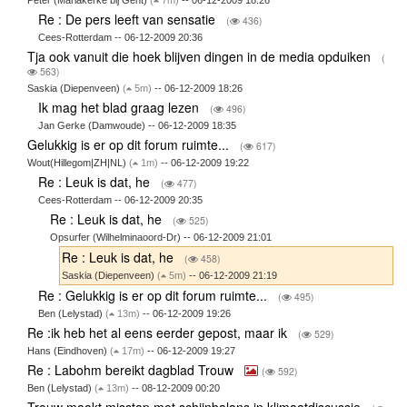
Peter (Mariakerke bij Gent)
(
7m)
-- 06-12-2009 18:26
Re : De pers leeft van sensatie
(
436)
Cees-Rotterdam -- 06-12-2009 20:36
Tja ook vanuit die hoek blijven dingen in de media opduiken
(
563)
Saskia (Diepenveen)
(
5m)
-- 06-12-2009 18:26
Ik mag het blad graag lezen
(
496)
Jan Gerke (Damwoude) -- 06-12-2009 18:35
Gelukkig is er op dit forum ruimte...
(
617)
Wout(Hillegom|ZH|NL)
(
1m)
-- 06-12-2009 19:22
Re : Leuk is dat, he
(
477)
Cees-Rotterdam -- 06-12-2009 20:35
Re : Leuk is dat, he
(
525)
Opsurfer (Wilhelminaoord-Dr) -- 06-12-2009 21:01
Re : Leuk is dat, he
(
458)
Saskia (Diepenveen)
(
5m)
-- 06-12-2009 21:19
Re : Gelukkig is er op dit forum ruimte...
(
495)
Ben (Lelystad)
(
13m)
-- 06-12-2009 19:26
Re :ik heb het al eens eerder gepost, maar ik
(
529)
Hans (Eindhoven)
(
17m)
-- 06-12-2009 19:27
Re : Labohm bereikt dagblad Trouw
(
592)
Ben (Lelystad)
(
13m)
-- 08-12-2009 00:20