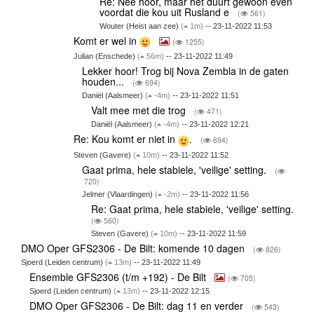
Re: Nee hoor, maar het duurt gewoon even
voordat die kou uit Rusland e
(
561)
Wouter (Heist aan zee)
(
1m)
-- 23-11-2022 11:53
Komt er wel in
(
1255)
Julian (Enschede)
(
56m)
-- 23-11-2022 11:49
Lekker hoor! Trog bij Nova Zembla in de gaten
houden...
(
694)
Daniël (Aalsmeer)
(
-4m)
-- 23-11-2022 11:51
Valt mee met die trog
(
471)
Daniël (Aalsmeer)
(
-4m)
-- 23-11-2022 12:21
Re: Kou komt er niet in
.
(
694)
Steven (Gavere)
(
10m)
-- 23-11-2022 11:52
Gaat prima, hele stabiele, 'veilige' setting.
(
720)
Jelmer (Vlaardingen)
(
-2m)
-- 23-11-2022 11:56
Re: Gaat prima, hele stabiele, 'veilige' setting.
(
560)
Steven (Gavere)
(
10m)
-- 23-11-2022 11:59
DMO Oper GFS2306 - De Bilt: komende 10 dagen
(
826)
Sjoerd (Leiden centrum)
(
13m)
-- 23-11-2022 11:49
Ensemble GFS2306 (t/m +192) - De Bilt
(
705)
Sjoerd (Leiden centrum)
(
13m)
-- 23-11-2022 12:15
DMO Oper GFS2306 - De Bilt: dag 11 en verder
(
543)