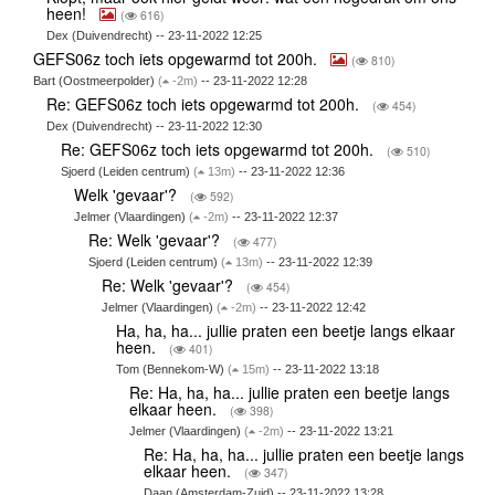
heen!
(
616)
Dex (Duivendrecht) -- 23-11-2022 12:25
GEFS06z toch iets opgewarmd tot 200h.
(
810)
Bart (Oostmeerpolder)
(
-2m)
-- 23-11-2022 12:28
Re: GEFS06z toch iets opgewarmd tot 200h.
(
454)
Dex (Duivendrecht) -- 23-11-2022 12:30
Re: GEFS06z toch iets opgewarmd tot 200h.
(
510)
Sjoerd (Leiden centrum)
(
13m)
-- 23-11-2022 12:36
Welk 'gevaar'?
(
592)
Jelmer (Vlaardingen)
(
-2m)
-- 23-11-2022 12:37
Re: Welk 'gevaar'?
(
477)
Sjoerd (Leiden centrum)
(
13m)
-- 23-11-2022 12:39
Re: Welk 'gevaar'?
(
454)
Jelmer (Vlaardingen)
(
-2m)
-- 23-11-2022 12:42
Ha, ha, ha... jullie praten een beetje langs elkaar
heen.
(
401)
Tom (Bennekom-W)
(
15m)
-- 23-11-2022 13:18
Re: Ha, ha, ha... jullie praten een beetje langs
elkaar heen.
(
398)
Jelmer (Vlaardingen)
(
-2m)
-- 23-11-2022 13:21
Re: Ha, ha, ha... jullie praten een beetje langs
elkaar heen.
(
347)
Daan (Amsterdam-Zuid) -- 23-11-2022 13:28