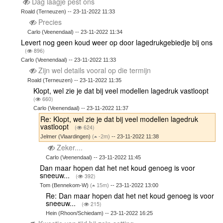
Dag laagje pest ons
Roald (Terneuzen) -- 23-11-2022 11:33
Precies
Carlo (Veenendaal) -- 23-11-2022 11:34
Levert nog geen koud weer op door lagedrukgebiedje bij ons
(
896)
Carlo (Veenendaal) -- 23-11-2022 11:33
Zijn wel details vooral op die termijn
Roald (Terneuzen) -- 23-11-2022 11:35
Klopt, wel zie je dat bij veel modellen lagedruk vastloopt
(
660)
Carlo (Veenendaal) -- 23-11-2022 11:37
Re: Klopt, wel zie je dat bij veel modellen lagedruk
vastloopt
(
624)
Jelmer (Vlaardingen)
(
-2m)
-- 23-11-2022 11:38
Zeker....
Carlo (Veenendaal) -- 23-11-2022 11:45
Dan maar hopen dat het net koud genoeg is voor
sneeuw...
(
392)
Tom (Bennekom-W)
(
15m)
-- 23-11-2022 13:00
Re: Dan maar hopen dat het net koud genoeg is voor
sneeuw...
(
215)
Hein (Rhoon/Schiedam) -- 23-11-2022 16:25