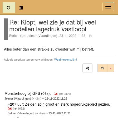
(current)
Toggl
navig
Re: Klopt, wel zie je dat bij veel
modellen lagedruk vastloopt
Bericht van: Jelmer (Vlaardingen) , 23-11-2022 11:38
Alles beter dan een strakke zuidwester wat mij betreft.
Actuele weerkaarten en verwachtingen:
Weatherconsult.nl
Tog
Monsterhoog bij GFS (06z).
(
2800)
Jelmer (Vlaardingen)
(
-2m)
-- 23-11-2022 11:26
+207 uur: Zelden zo'n groot en sterk hogedrukgebied gezien.
(
1692)
Jelmer (Vlaardingen)
(
-2m)
-- 23-11-2022 11:31