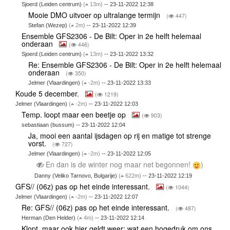
Sjoerd (Leiden centrum)
(
13m)
-- 23-11-2022 12:38
Mooie DMO uitvoer op ultralange termijn
(
447)
Stefan (Wezep)
(
2m)
-- 23-11-2022 12:39
Ensemble GFS2306 - De Bilt: Oper in 2e helft helemaal
onderaan
(
446)
Sjoerd (Leiden centrum)
(
13m)
-- 23-11-2022 13:32
Re: Ensemble GFS2306 - De Bilt: Oper in 2e helft helemaal
onderaan
(
350)
Jelmer (Vlaardingen)
(
-2m)
-- 23-11-2022 13:33
Koude 5 december.
(
1219)
Jelmer (Vlaardingen)
(
-2m)
-- 23-11-2022 12:03
Temp. loopt maar een beetje op
(
903)
sebastiaan (bussum) -- 23-11-2022 12:04
Ja, mooi een aantal ijsdagen op rij en matige tot strenge
vorst.
(
727)
Jelmer (Vlaardingen)
(
-2m)
-- 23-11-2022 12:05
En dan is de winter nog maar net begonnen!
)
Danny (Veliko Tarnovo, Bulgarije)
(
622m)
-- 23-11-2022 12:19
GFS// (06z) pas op het einde interessant.
(
1044)
Jelmer (Vlaardingen)
(
-2m)
-- 23-11-2022 12:07
Re: GFS// (06z) pas op het einde interessant.
(
487)
Herman (Den Helder)
(
4m)
-- 23-11-2022 12:14
Klopt, maar ook hier geldt weer: wat een hogedruk om ons