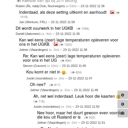
Kwestie van tijd bij zo'n setting
Ruben (Ås, nabij Oslo, Noorwegen)
(
53m)
-- 23-11-2022 11:36
Inderdaad, als deze setting uitkomt en aanhoudt
(
1018)
Jan (Workum, FRL) -- 23-11-2022 11:58
Dit wordt vuurwerk in het UGKB
(
1056)
Daniël (Aalsmeer)
(
-4m)
-- 23-11-2022 11:36
Kan wel eens (zeer) lage temperaturen opleveren voor
ons in het UGKB.
(
1522)
Jelmer (Vlaardingen)
(
-2m)
-- 23-11-2022 11:38
Re: Kan wel eens (zeer) lage temperaturen opleveren
voor ons in het UG
(
894)
Steven (Gavere)
(
10m)
-- 23-11-2022 11:40
Kou komt er niet in
.
(
824)
Justin (noordeloos)
(
-2m)
-- 23-11-2022 11:47
Oh nee?
(
817)
Jelmer (Vlaardingen)
(
-2m)
-- 23-11-2022 11:48
Ah, net wel inderdaad. Leuk hoor die kaarten
(
716)
Justin (noordeloos)
(
-2m)
-- 23-11-2022 11:50
Nee hoor, maar het duurt gewoon even voordat
die kou uit Rusland er is
(
633)
Jelmer (Vlaardingen)
(
-2m)
-- 23-11-2022 11:51