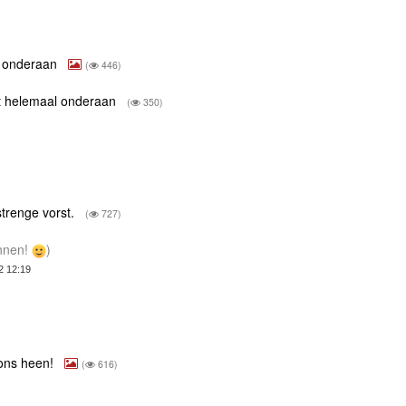
l onderaan
(
446)
ft helemaal onderaan
(
350)
strenge vorst.
(
727)
onnen!
)
2 12:19
 ons heen!
(
616)