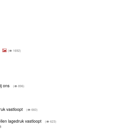
.
(
1692)
ij ons
(
896)
druk vastloopt
(
660)
dellen lagedruk vastloopt
(
623)
8