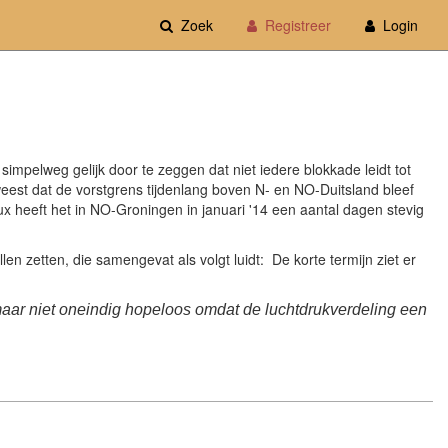
Zoek
Registreer
Login
impelweg gelijk door te zeggen dat niet iedere blokkade leidt tot
eweest dat de vorstgrens tijdenlang boven N- en NO-Duitsland bleef
ux heeft het in NO-Groningen in januari '14 een aantal dagen stevig
en zetten, die samengevat als volgt luidt: De korte termijn ziet er
 maar niet oneindig hopeloos omdat de luchtdrukverdeling een