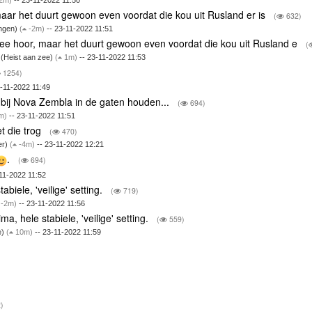
2m)
-- 23-11-2022 11:50
aar het duurt gewoon even voordat die kou uit Rusland er is
(
632)
ingen)
(
-2m)
-- 23-11-2022 11:51
ee hoor, maar het duurt gewoon even voordat die kou uit Rusland e
(
 (Heist aan zee)
(
1m)
-- 23-11-2022 11:53
1254)
-11-2022 11:49
 bij Nova Zembla in de gaten houden...
(
694)
m)
-- 23-11-2022 11:51
t die trog
(
470)
er)
(
-4m)
-- 23-11-2022 12:21
.
(
694)
11-2022 11:52
abiele, 'veilige' setting.
(
719)
-2m)
-- 23-11-2022 11:56
ma, hele stabiele, 'veilige' setting.
(
559)
e)
(
10m)
-- 23-11-2022 11:59
)