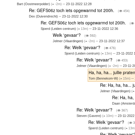
Bart (Oostmeerpolder)
(
-2m)
-- 23-11-2022 12:28
Re: GEFS06z toch iets opgewarmd tot 200h.
(
454)
Dex (Duivendrecht) -- 23-11-2022 12:30
Re: GEFS06z toch iets opgewarmd tot 200h.
(
Sjoerd (Leiden centrum)
(
13m)
-- 23-11-2022 12:36
Welk 'gevaar'?
(
592)
Jelmer (Vlaardingen)
(
-2m)
-- 23-11-2022 12:37
Re: Welk 'gevaar'?
(
476)
Sjoerd (Leiden centrum)
(
13m)
-- 23-11-2022 
Re: Welk 'gevaar'?
(
453)
Jelmer (Vlaardingen)
(
-2m)
-- 23-11-2
Ha, ha, ha... jullie prat
Tom (Bennekom-W)
(
15m)
--
Re: Ha, ha, ha... 
Jelmer (Vlaardingen)
(
Re: Ha, ha, 
Daan (Amsterda
Re: Welk 'gevaar'?
(
367)
Steven (Gavere)
(
10m)
-- 23-11-2022
Re: Welk 'gevaar'?
(
3
Sjoerd (Leiden centrum)
(
13m
Re: Welk 'gevaar