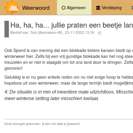
Weerwoord
(current)
Algemeen
Verdieping
Ha, ha, ha... jullie praten een beetje l
Bericht van: Tom (Bennekom-W) , 23-11-2022 13:18
Ook Sjoerd is van mening dat een blokkade betere kansen biedt op win
winterweer hier. Zelfs bij een vrij gunstige blokkade kan het nog st
treuzelen en er niet in slaagde om tot ons land door te dringen. Zel
gevroren!
Gelukkig is er nu geen enkele reden om nu niet enige hoop te hebben, 
hopeloos uit voor winterweer, maar de lange termijn biedt mogelijkhed
4: De situatie is in min of meerdere mate uitzichtloos. Miss
meer winterse setting later misschien toelaat.
Nooit weergek geworden. Ik ben het altijd al geweest!