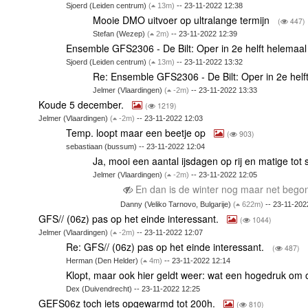
Sjoerd (Leiden centrum)
(
13m)
-- 23-11-2022 12:38
Mooie DMO uitvoer op ultralange termijn
(
447)
Stefan (Wezep)
(
2m)
-- 23-11-2022 12:39
Ensemble GFS2306 - De Bilt: Oper in 2e helft helemaa
Sjoerd (Leiden centrum)
(
13m)
-- 23-11-2022 13:32
Re: Ensemble GFS2306 - De Bilt: Oper in 2e hel
Jelmer (Vlaardingen)
(
-2m)
-- 23-11-2022 13:33
Koude 5 december.
(
1219)
Jelmer (Vlaardingen)
(
-2m)
-- 23-11-2022 12:03
Temp. loopt maar een beetje op
(
903)
sebastiaan (bussum) -- 23-11-2022 12:04
Ja, mooi een aantal ijsdagen op rij en matige tot 
Jelmer (Vlaardingen)
(
-2m)
-- 23-11-2022 12:05
En dan is de winter nog maar net beg
Danny (Veliko Tarnovo, Bulgarije)
(
622m)
-- 23-11-202
GFS// (06z) pas op het einde interessant.
(
1044)
Jelmer (Vlaardingen)
(
-2m)
-- 23-11-2022 12:07
Re: GFS// (06z) pas op het einde interessant.
(
487)
Herman (Den Helder)
(
4m)
-- 23-11-2022 12:14
Klopt, maar ook hier geldt weer: wat een hogedruk om
Dex (Duivendrecht) -- 23-11-2022 12:25
GEFS06z toch iets opgewarmd tot 200h.
(
810)