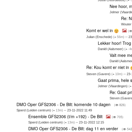
Justin (noordeloos)
(
-
Nee hoor, m
Jelmer (Vlaard
Re: N
Wouter
Komt er wel in
(
Julian (Enschede)
(
56m)
-- 23
Lekker hoor! Trog
Daniël (Aalsmeer)
(
-4
Valt mee me
Daniël (Aalsme
Re: Kou komt er niet in
Steven (Gavere)
(
10m)
-- 23-
Gaat prima, hele st
Jelmer (Vlaardingen)
(
Re: Gaat pri
Steven (Gaver
DMO Oper GFS2306 - De Bilt: komende 10 dagen
(
826)
Sjoerd (Leiden centrum)
(
13m)
-- 23-11-2022 11:49
Ensemble GFS2306 (t/m +192) - De Bilt
(
705)
Sjoerd (Leiden centrum)
(
13m)
-- 23-11-2022 12:15
DMO Oper GFS2306 - De Bilt: dag 11 en verder
(
542