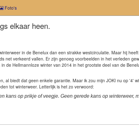
Foto's
angs elkaar heen.
terweer in de Benelux dan een strakke westcirculatie. Maar hij heeft s
eeds net verkeerd vallen. Er zijn genoeg voorbeelden in het verleden g
fs in de Hellmannloze winter van 2014 in het grootste deel van de Benel
al biedt dat geen enkele garantie. Maar ik zou mijn JOKI nu op '4' will
en tot winterweer. Letterlijk is het zo verwoord:
chien kans op prikje of veegje. Geen gerede kans op winterweer,