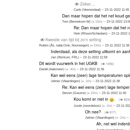
Zeker....
Carlo (Veenendaal) -- 23-11-2022 11:45
Dan maar hopen dat het net koud ge
Tom (Bennekom-W)
(
15m)
-- 23-11-2022 13:0
Re: Dan maar hopen dat het n
Hein (Rhoon/Schiedam) -- 23-11-2022 1
Kwestie van tijd bij zo'n setting
Ruben (Ås, nabij Oslo, Noorwegen)
(
53m)
-- 23-11-2022 11:36
Inderdaad, als deze setting uitkomt en aa
Jan (Workum, FRL) -- 23-11-2022 11:58
Dit wordt vuurwerk in het UGKB
(
1056)
Daniël (Aalsmeer)
(
-4m)
-- 23-11-2022 11:36
Kan wel eens (zeer) lage temperaturen op
Jelmer (Vlaardingen)
(
-2m)
-- 23-11-2022 11:38
Re: Kan wel eens (zeer) lage tempe
Steven (Gavere)
(
10m)
-- 23-11-2022 11:40
Kou komt er niet in
.
(
824
Justin (noordeloos)
(
-2m)
-- 23-11-20
Oh nee?
(
817)
Jelmer (Vlaardingen)
(
-2m)
--
Ah, net wel inder