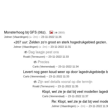
Monsterhoog bij GFS (06z).
(
2800)
Jelmer (Vlaardingen)
(
-2m)
-- 23-11-2022 11:26
+207 uur: Zelden zo'n groot en sterk hogedrukgebied gezien
Jelmer (Vlaardingen)
(
-2m)
-- 23-11-2022 11:31
Dag laagje pest ons
Roald (Terneuzen) -- 23-11-2022 11:33
Precies
Carlo (Veenendaal) -- 23-11-2022 11:34
Levert nog geen koud weer op door lagedrukgebiedje b
Carlo (Veenendaal) -- 23-11-2022 11:33
Zijn wel details vooral op die termijn
Roald (Terneuzen) -- 23-11-2022 11:35
Klopt, wel zie je dat bij veel modellen lage
Carlo (Veenendaal) -- 23-11-2022 11:37
Re: Klopt, wel zie je dat bij veel mo
Jelmer (Vlaardingen)
(
-2m)
-- 23-11-2022 11:3