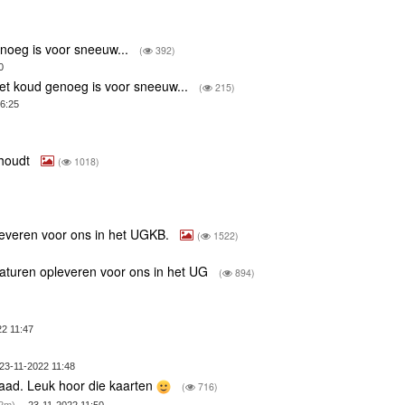
noeg is voor sneeuw...
(
392)
0
et koud genoeg is voor sneeuw...
(
215)
6:25
nhoudt
(
1018)
leveren voor ons in het UGKB.
(
1522)
raturen opleveren voor ons in het UG
(
894)
)
22 11:47
 23-11-2022 11:48
daad. Leuk hoor die kaarten
(
716)