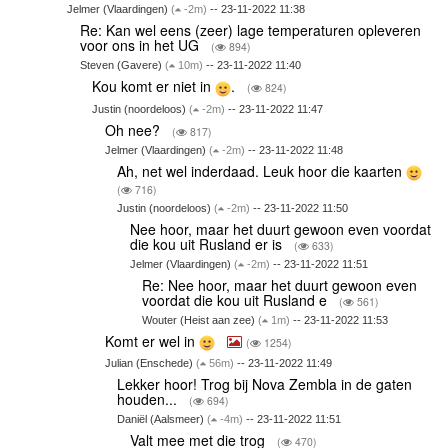
Jelmer (Vlaardingen)
(
-2m)
-- 23-11-2022 11:38
Re: Kan wel eens (zeer) lage temperaturen opleveren
voor ons in het UG
(
894)
Steven (Gavere)
(
10m)
-- 23-11-2022 11:40
Kou komt er niet in
.
(
824)
Justin (noordeloos)
(
-2m)
-- 23-11-2022 11:47
Oh nee?
(
817)
Jelmer (Vlaardingen)
(
-2m)
-- 23-11-2022 11:48
Ah, net wel inderdaad. Leuk hoor die kaarten
(
716)
Justin (noordeloos)
(
-2m)
-- 23-11-2022 11:50
Nee hoor, maar het duurt gewoon even voordat
die kou uit Rusland er is
(
633)
Jelmer (Vlaardingen)
(
-2m)
-- 23-11-2022 11:51
Re: Nee hoor, maar het duurt gewoon even
voordat die kou uit Rusland e
(
561)
Wouter (Heist aan zee)
(
1m)
-- 23-11-2022 11:53
Komt er wel in
(
1254)
Julian (Enschede)
(
56m)
-- 23-11-2022 11:49
Lekker hoor! Trog bij Nova Zembla in de gaten
houden...
(
694)
Daniël (Aalsmeer)
(
-4m)
-- 23-11-2022 11:51
Valt mee met die trog
(
470)