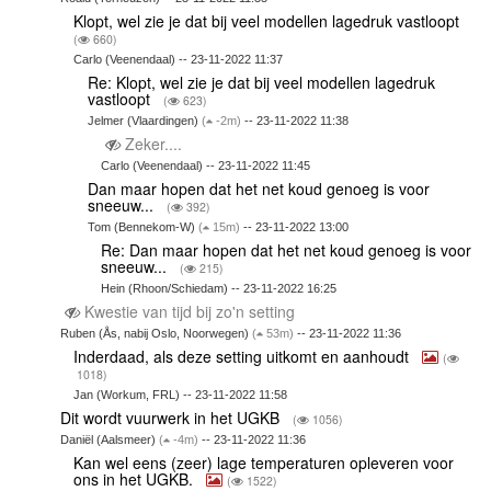
Klopt, wel zie je dat bij veel modellen lagedruk vastloopt
(
660)
Carlo (Veenendaal) -- 23-11-2022 11:37
Re: Klopt, wel zie je dat bij veel modellen lagedruk
vastloopt
(
623)
Jelmer (Vlaardingen)
(
-2m)
-- 23-11-2022 11:38
Zeker....
Carlo (Veenendaal) -- 23-11-2022 11:45
Dan maar hopen dat het net koud genoeg is voor
sneeuw...
(
392)
Tom (Bennekom-W)
(
15m)
-- 23-11-2022 13:00
Re: Dan maar hopen dat het net koud genoeg is voor
sneeuw...
(
215)
Hein (Rhoon/Schiedam) -- 23-11-2022 16:25
Kwestie van tijd bij zo'n setting
Ruben (Ås, nabij Oslo, Noorwegen)
(
53m)
-- 23-11-2022 11:36
Inderdaad, als deze setting uitkomt en aanhoudt
(
1018)
Jan (Workum, FRL) -- 23-11-2022 11:58
Dit wordt vuurwerk in het UGKB
(
1056)
Daniël (Aalsmeer)
(
-4m)
-- 23-11-2022 11:36
Kan wel eens (zeer) lage temperaturen opleveren voor
ons in het UGKB.
(
1522)