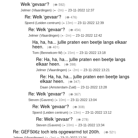
Welk 'gevaar'?
(
592)
Jelmer (Vlaardingen)
(
-2m)
-- 23-11-2022 12:37
Re: Welk 'gevaar'?
(
476)
Sjoerd (Leiden centrum)
(
13m)
-- 23-11-2022 12:39
Re: Welk 'gevaar'?
(
454)
Jelmer (Vlaardingen)
(
-2m)
-- 23-11-2022 12:42
Ha, ha, ha... jullie praten een beetje langs elkaar
heen.
(
401)
Tom (Bennekom-W)
(
15m)
-- 23-11-2022 13:18
Re: Ha, ha, ha... jullie praten een beetje langs
elkaar heen.
(
398)
Jelmer (Vlaardingen)
(
-2m)
-- 23-11-2022 13:21
Re: Ha, ha, ha... jullie praten een beetje langs
elkaar heen.
(
347)
Daan (Amsterdam-Zuid) -- 23-11-2022 13:28
Re: Welk 'gevaar'?
(
367)
Steven (Gavere)
(
10m)
-- 23-11-2022 13:04
Re: Welk 'gevaar'?
(
308)
Sjoerd (Leiden centrum)
(
13m)
-- 23-11-2022 13:12
Re: Welk 'gevaar'?
(
278)
Steven (Gavere)
(
10m)
-- 23-11-2022 13:34
Re: GEFS06z toch iets opgewarmd tot 200h.
(
521)
Jelmer (Vlaardingen)
(
-2m)
-- 23-11-2022 12:34