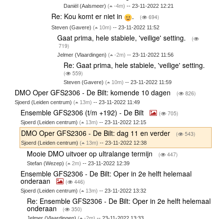
Daniël (Aalsmeer)
(
-4m)
-- 23-11-2022 12:21
Re: Kou komt er niet in
.
(
694)
Steven (Gavere)
(
10m)
-- 23-11-2022 11:52
Gaat prima, hele stabiele, 'veilige' setting.
(
719)
Jelmer (Vlaardingen)
(
-2m)
-- 23-11-2022 11:56
Re: Gaat prima, hele stabiele, 'veilige' setting.
(
559)
Steven (Gavere)
(
10m)
-- 23-11-2022 11:59
DMO Oper GFS2306 - De Bilt: komende 10 dagen
(
826)
Sjoerd (Leiden centrum)
(
13m)
-- 23-11-2022 11:49
Ensemble GFS2306 (t/m +192) - De Bilt
(
705)
Sjoerd (Leiden centrum)
(
13m)
-- 23-11-2022 12:15
DMO Oper GFS2306 - De Bilt: dag 11 en verder
(
543)
Sjoerd (Leiden centrum)
(
13m)
-- 23-11-2022 12:38
Mooie DMO uitvoer op ultralange termijn
(
447)
Stefan (Wezep)
(
2m)
-- 23-11-2022 12:39
Ensemble GFS2306 - De Bilt: Oper in 2e helft helemaal
onderaan
(
446)
Sjoerd (Leiden centrum)
(
13m)
-- 23-11-2022 13:32
Re: Ensemble GFS2306 - De Bilt: Oper in 2e helft helemaal
onderaan
(
350)
Jelmer (Vlaardingen)
(
-2m)
-- 23-11-2022 13:33