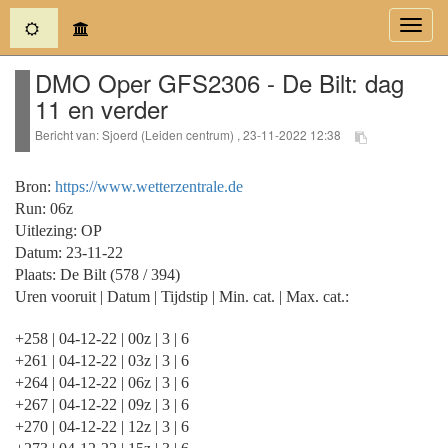
(current)
Toggl
navig
DMO Oper GFS2306 - De Bilt: dag
11 en verder
Bericht van: Sjoerd (Leiden centrum) , 23-11-2022 12:38
Bron:
https://www.wetterzentrale.de
Run: 06z
Uitlezing: OP
Datum: 23-11-22
Plaats: De Bilt (578 / 394)
Uren vooruit | Datum | Tijdstip | Min. cat. | Max. cat.:
+258 | 04-12-22 | 00z | 3 | 6
+261 | 04-12-22 | 03z | 3 | 6
+264 | 04-12-22 | 06z | 3 | 6
+267 | 04-12-22 | 09z | 3 | 6
+270 | 04-12-22 | 12z | 3 | 6