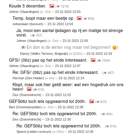
Koude 5 december.
(
1219)
Jelmer (Vlaardingen)
(
-2m)
-- 23-11-2022 12:03
Temp. loopt maar een beetje op
(
903)
sebastiaan (bussum) -- 23-11-2022 12:04
Ja, mooi een aantal ijsdagen op rij en matige tot strenge
vorst.
(
727)
Jelmer (Vlaardingen)
(
-2m)
-- 23-11-2022 12:05
En dan is de winter nog maar net begonnen!
)
Danny (Veliko Tarnovo, Bulgarije)
(
622m)
-- 23-11-2022 12:19
GFS// (06z) pas op het einde interessant.
(
1044)
Jelmer (Vlaardingen)
(
-2m)
-- 23-11-2022 12:07
Re: GFS// (06z) pas op het einde interessant.
(
487)
Herman (Den Helder)
(
4m)
-- 23-11-2022 12:14
Klopt, maar ook hier geldt weer: wat een hogedruk om ons
heen!
(
616)
Dex (Duivendrecht) -- 23-11-2022 12:25
GEFS06z toch iets opgewarmd tot 200h.
(
810)
Bart (Oostmeerpolder)
(
-2m)
-- 23-11-2022 12:28
Re: GEFS06z toch iets opgewarmd tot 200h.
(
454)
Dex (Duivendrecht) -- 23-11-2022 12:30
Re: GEFS06z toch iets opgewarmd tot 200h.
(
510)
Sjoerd (Leiden centrum)
(
13m)
-- 23-11-2022 12:36