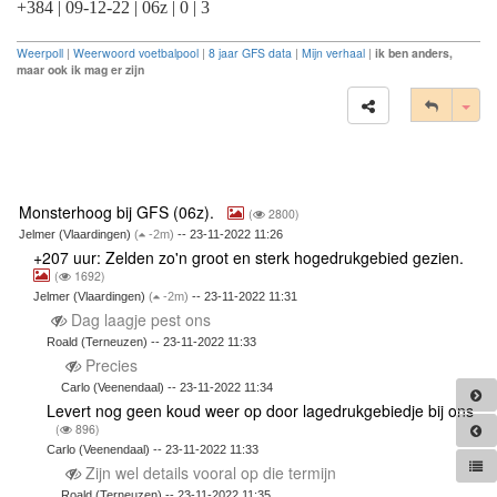
+384 | 09-12-22 | 06z | 0 | 3
Weerpoll
|
Weerwoord voetbalpool
|
8 jaar GFS data
|
Mijn verhaal
|
ik ben anders,
maar ook ik mag er zijn
Tog
Monsterhoog bij GFS (06z).
(
2800)
Jelmer (Vlaardingen)
(
-2m)
-- 23-11-2022 11:26
+207 uur: Zelden zo'n groot en sterk hogedrukgebied gezien.
(
1692)
Jelmer (Vlaardingen)
(
-2m)
-- 23-11-2022 11:31
Dag laagje pest ons
Roald (Terneuzen) -- 23-11-2022 11:33
Precies
Carlo (Veenendaal) -- 23-11-2022 11:34
Levert nog geen koud weer op door lagedrukgebiedje bij ons
(
896)
Carlo (Veenendaal) -- 23-11-2022 11:33
Zijn wel details vooral op die termijn
Roald (Terneuzen) -- 23-11-2022 11:35